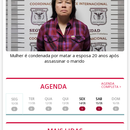
Mulher é condenada por matar a esposa 20 anos após
assassinar o marido
AGENDA
AGENDA
COMPLETA >
TER
QUA
QUI
SEX
SAB
DOM
SEG
11/08
12/08
13/08
14/08
15/08
16/08
10/08
0
0
0
1
1
0
0