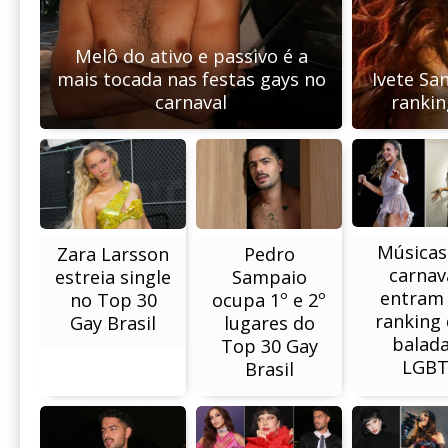
Melô do ativo e passivo é a
mais tocada nas festas gays no
Ivete San
carnaval
rankin
Músicas
Pedro
Zara Larsson
carnav
Sampaio
estreia single
entram
ocupa 1º e 2º
no Top 30
ranking 
lugares do
Gay Brasil
balad
Top 30 Gay
LGB
Brasil