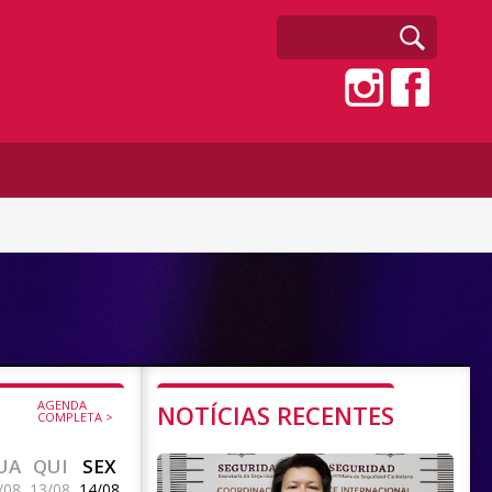
AGENDA
NOTÍCIAS RECENTES
COMPLETA >
UA
QUI
SEX
/08
13/08
14/08