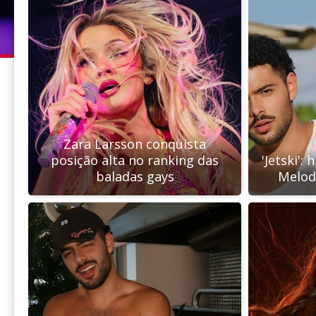
Zara Larsson conquista
posição alta no ranking das
'Jetski':
baladas gays
Melod