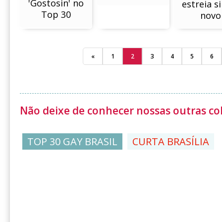
'Gostosin' no
estreia s
Top 30
novo
«
1
2
3
4
5
6
Não deixe de conhecer nossas outras co
TOP 30 GAY BRASIL
CURTA BRASÍLIA