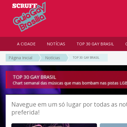
A CIDADE
NOTÍCIAS
TOP 30 GAY BRASIL
Página Inicial
Notícias
TOP 30 GAY BRASIL
TOP 30 GAY BRASIL
Chart semanal das músicas que mais bombam nas pistas LGB
Navegue em um só lugar por todas as not
preferida!