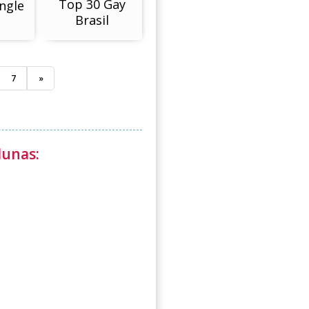
Top 30 Gay
ingle
Brasil
7
»
lunas: