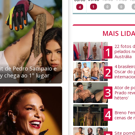
1
0
0
4
MAIS LID
22 fotos 
1
pelados n
Austrália
4 brasilei
 hit de Pedro Sampaio e
2
Oscar do 
y chega ao 1º lugar
internacio
Ator de po
3
Prado rev
hétero'
4
Breno Ferr
cenas de 
Site pornô