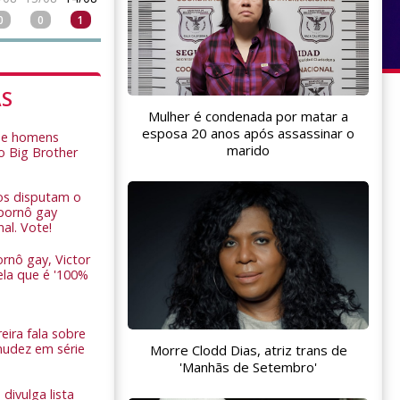
0
0
1
AS
Mulher é condenada por matar a
esposa 20 anos após assassinar o
de homens
marido
o Big Brother
ros disputam o
pornô gay
nal. Vote!
rnô gay, Victor
ela que é '100%
eira fala sobre
nudez em série
Morre Clodd Dias, atriz trans de
'Manhãs de Setembro'
 divulga lista