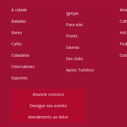
A cidade
Ati
Igrejas
Baladas
Cul
Para elas
Bares
Hot
Points
Cafés
Fes
Saunas
Cidadania
Out
Sex clubs
Cine/cabines
Apoio Turístico
Esportes
Anuncie conosco
Divulgue seu evento
Atendimento ao leitor