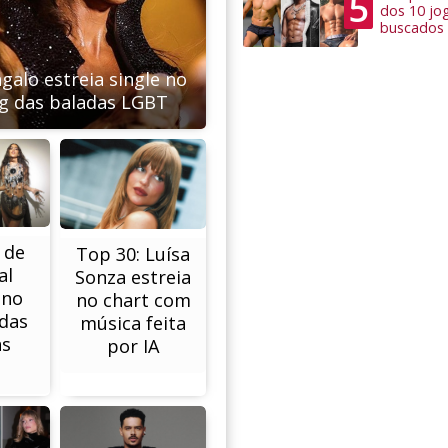
5
dos 10 jo
buscados
galo estreia single no
g das baladas LGBT
 de
Top 30: Luísa
al
Sonza estreia
 no
no chart com
das
música feita
as
por IA
T