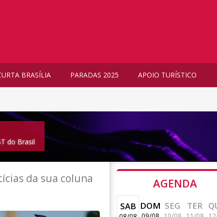
CURTA BRASÍLIA
PARADAS 2025
APOIO TURÍSTICO
T do Brasil
ícias da sua coluna
AGENDA
DOM
SEG
TER
Q
SAB
09/08
10/08
11/08
12
08/08