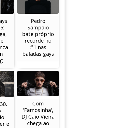
ays
Pedro
5:
Sampaio
ga,
bate próprio
 e
recorde no
nza
#1 nas
am
baladas gays
ng
Com
30,
'Famosinha',
o
DJ Caio Vieira
io
chega ao
er e