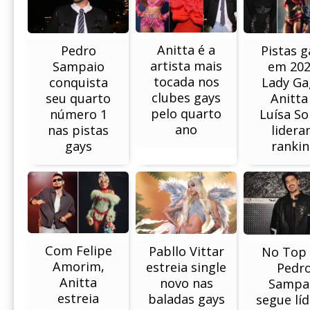
Anitta é a
Pistas g
Pedro
artista mais
em 202
Sampaio
tocada nos
Lady Ga
conquista
clubes gays
Anitta
seu quarto
pelo quarto
Luísa So
número 1
ano
lider
nas pistas
ranki
gays
Com Felipe
Pabllo Vittar
No Top 
Amorim,
estreia single
Pedr
Anitta
novo nas
Sampa
estreia
baladas gays
segue líd