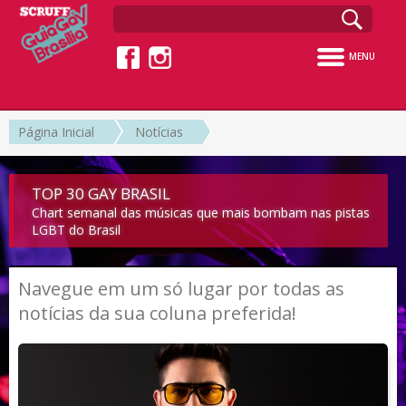
MENU
Página Inicial
Notícias
TOP 30 GAY BRASIL
Chart semanal das músicas que mais bombam nas pistas
LGBT do Brasil
Navegue em um só lugar por todas as
notícias da sua coluna preferida!