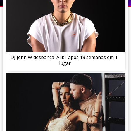
DJ John W desbanca 'Alibi' após 18 semanas em 1º
lugar