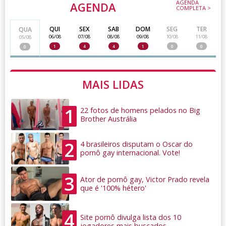
AGENDA
AGENDA
COMPLETA >
QUI
SEX
SAB
DOM
SEG
TER
QUA
06/08
07/08
08/08
09/08
10/08
11/08
05/08
1
4
4
1
0
0
0
MAIS LIDAS
1
22 fotos de homens pelados no Big
Brother Austrália
2
4 brasileiros disputam o Oscar do
pornô gay internacional. Vote!
3
Ator de pornô gay, Victor Prado revela
que é '100% hétero'
4
Site pornô divulga lista dos 10
jogadores mais buscados