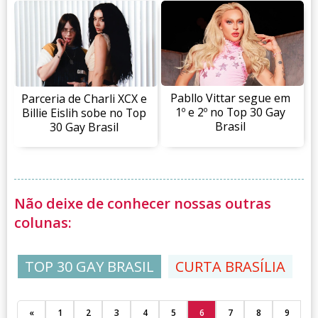
Pabllo Vittar segue em
Parceria de Charli XCX e
1º e 2º no Top 30 Gay
Billie Eislih sobe no Top
Brasil
30 Gay Brasil
Não deixe de conhecer nossas outras
colunas:
TOP 30 GAY BRASIL
CURTA BRASÍLIA
«
1
2
3
4
5
6
7
8
9