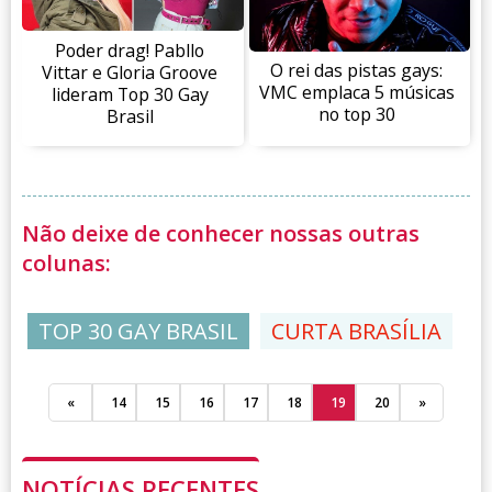
Poder drag! Pabllo
O rei das pistas gays:
Vittar e Gloria Groove
VMC emplaca 5 músicas
lideram Top 30 Gay
no top 30
Brasil
Não deixe de conhecer nossas outras
colunas:
TOP 30 GAY BRASIL
CURTA BRASÍLIA
«
14
15
16
17
18
19
20
»
NOTÍCIAS RECENTES