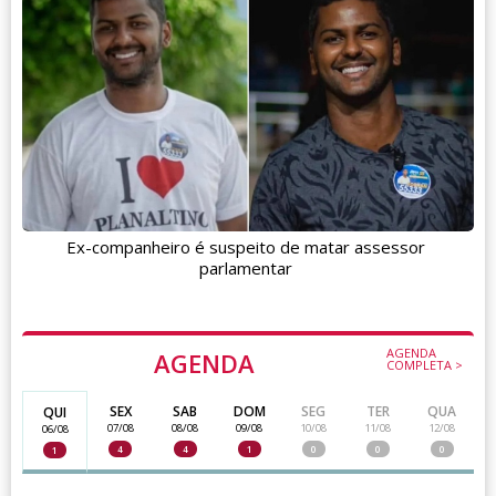
Ex-companheiro é suspeito de matar assessor
parlamentar
AGENDA
AGENDA
COMPLETA >
SEX
SAB
DOM
SEG
TER
QUA
QUI
07/08
08/08
09/08
10/08
11/08
12/08
06/08
4
4
1
0
0
0
1