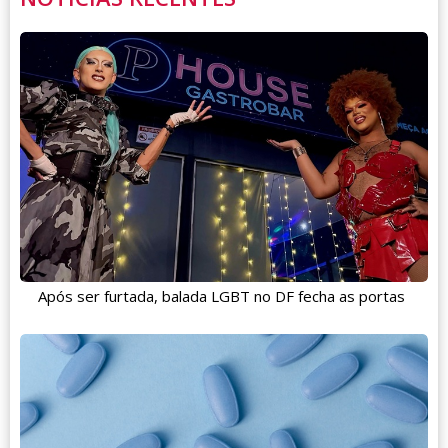
Após ser furtada, balada LGBT no DF fecha as portas