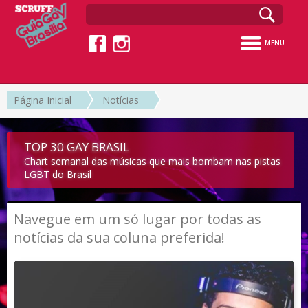
MENU
Página Inicial
Notícias
TOP 30 GAY BRASIL
Chart semanal das músicas que mais bombam nas pistas
LGBT do Brasil
Navegue em um só lugar por todas as
notícias da sua coluna preferida!