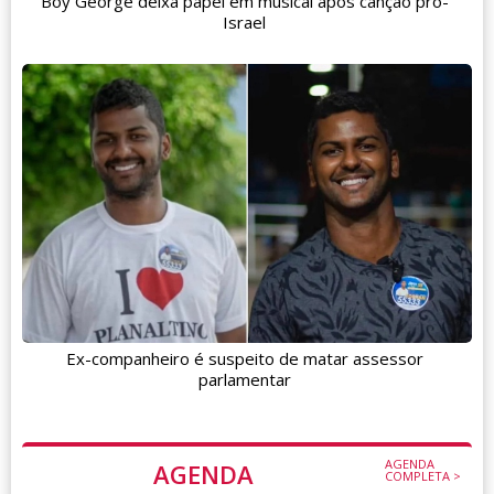
Boy George deixa papel em musical após canção pró-
Israel
Ex-companheiro é suspeito de matar assessor
parlamentar
AGENDA
AGENDA
COMPLETA >