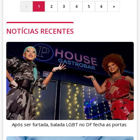
«
1
2
3
4
5
6
»
NOTÍCIAS RECENTES
Após ser furtada, balada LGBT no DF fecha as portas