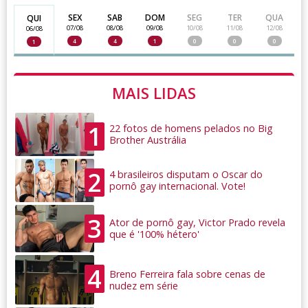
SEX
SAB
DOM
SEG
TER
QUA
QUI
07/08
08/08
09/08
10/08
11/08
12/08
06/08
4
4
1
0
0
0
1
MAIS LIDAS
1
22 fotos de homens pelados no Big
Brother Austrália
2
4 brasileiros disputam o Oscar do
pornô gay internacional. Vote!
3
Ator de pornô gay, Victor Prado revela
que é '100% hétero'
4
Breno Ferreira fala sobre cenas de
nudez em série