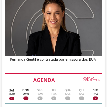
Fernanda Gentil é contratada por emissora dos EUA
AGENDA
AGENDA
COMPLETA >
DOM
SEG
TER
QUA
QUI
SEX
SAB
09/08
10/08
11/08
12/08
13/08
14/08
08/08
1
0
0
0
0
1
4