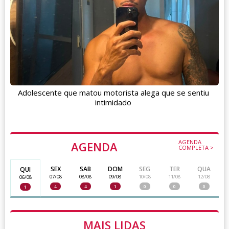
Adolescente que matou motorista alega que se sentiu
intimidado
AGENDA
AGENDA
COMPLETA >
SEX
SAB
DOM
SEG
TER
QUA
QUI
07/08
08/08
09/08
10/08
11/08
12/08
06/08
4
4
1
0
0
0
1
MAIS LIDAS