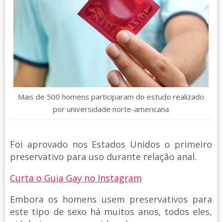
Mais de 500 homens participaram do estudo realizado
por universidade norte-americana
Foi aprovado nos Estados Unidos o primeiro
preservativo para uso durante relação anal.
Curta o Guia Gay no Instagram
Embora os homens usem preservativos para
este tipo de sexo há muitos anos, todos eles,