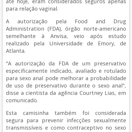
até hoje, eram considerados seguros apenas
para relação vaginal.
A autorização pela Food and Drug
Administration (FDA), órgão norte-americano
semelhante à Anvisa, veio após estudo
realizado pela Universidade de Emory, de
Atlanta.
"A autorização da FDA de um preservativo
especificamente indicado, avaliado e rotulado
para sexo anal pode melhorar a probabilidade
de uso de preservativo durante o sexo anal",
disse a cientista da agência Courtney Lias, em
comunicado.
Esta camisinha também foi considerada
segura para prevenir infecções sexualmente
transmissíveis e como contraceptivo no sexo