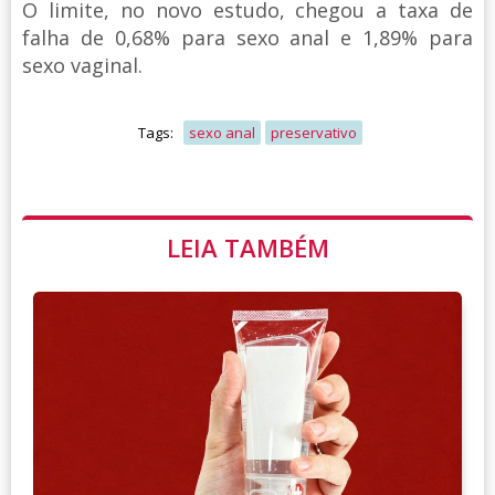
O limite, no novo estudo, chegou a taxa de
falha de 0,68% para sexo anal e 1,89% para
sexo vaginal.
Tags:
sexo anal
preservativo
LEIA TAMBÉM