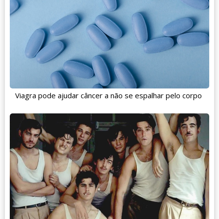
Viagra pode ajudar câncer a não se espalhar pelo corpo