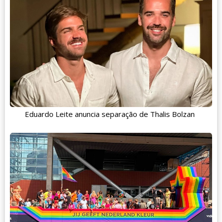
Eduardo Leite anuncia separação de Thalis Bolzan