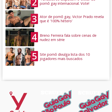
2
pornô gay internacional. Vote!
3
Ator de pornô gay, Victor Prado revela
que é '100% hétero'
4
Breno Ferreira fala sobre cenas de
nudez em série
5
Site pornô divulga lista dos 10
jogadores mais buscados