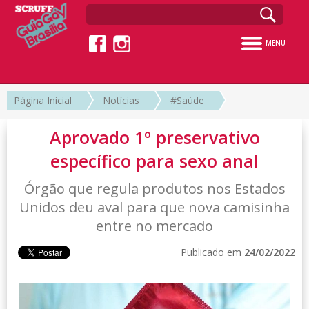
MENU
Página Inicial
Notícias
#Saúde
Aprovado 1º preservativo
específico para sexo anal
Órgão que regula produtos nos Estados
Unidos deu aval para que nova camisinha
entre no mercado
Publicado em
24/02/2022