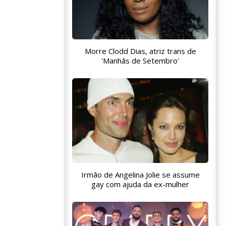
Morre Clodd Dias, atriz trans de
'Manhãs de Setembro'
Irmão de Angelina Jolie se assume
gay com ajuda da ex-mulher