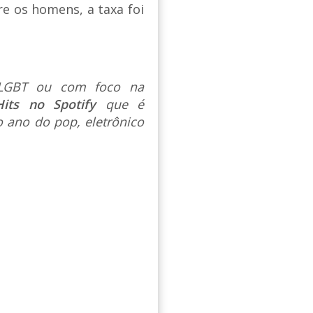
re os homens, a taxa foi
s LGBT ou com foco na
Hits no Spotify
que é
 ano do pop, eletrônico