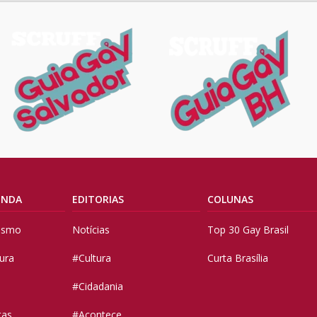
ENDA
EDITORIAS
COLUNAS
vismo
Notícias
Top 30 Gay Brasil
tura
#Cultura
Curta Brasília
#Cidadania
tas
#Acontece