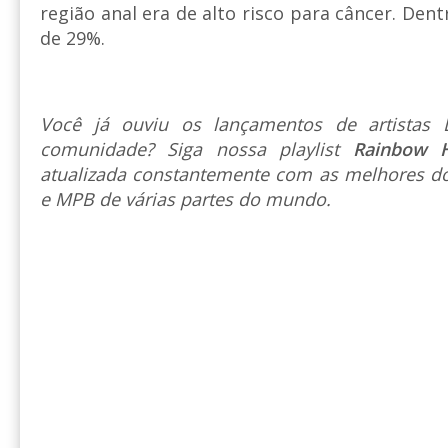
região anal era de alto risco para câncer. Dent
de 29%.
Você já ouviu os lançamentos de artista
comunidade? Siga nossa playlist
Rainbow 
atualizada constantemente com as melhores do
e MPB de várias partes do mundo.