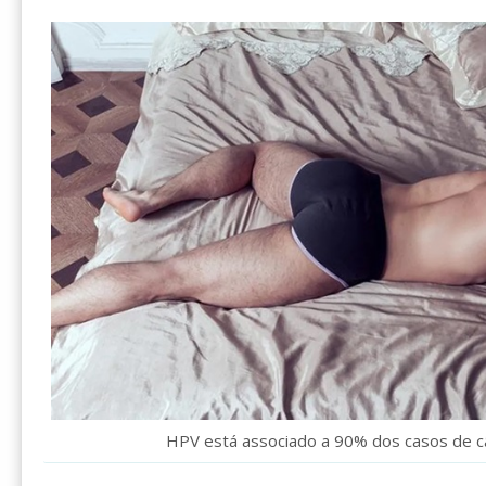
HPV está associado a 90% dos casos de c