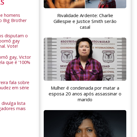
AS
Rivalidade Ardente: Charlie
de homens
o Big Brother
Gillespie e Justice Smith serão
casal
ros disputam o
pornô gay
nal. Vote!
rnô gay, Victor
ela que é '100%
eira fala sobre
nudez em série
Mulher é condenada por matar a
esposa 20 anos após assassinar o
marido
 divulga lista
gadores mais