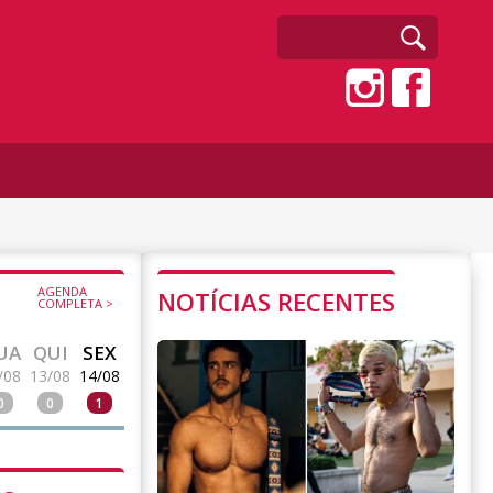
AGENDA
NOTÍCIAS RECENTES
COMPLETA >
UA
QUI
SEX
/08
13/08
14/08
0
0
1