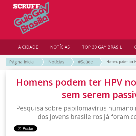
A CIDADE
NOTÍCIAS
TOP 30 GAY BRASIL
Página Inicial
Notícias
#Saúde
Homens podem ter H
Homens podem ter HPV n
sem serem passi
Pesquisa sobre papilomavírus humano
dos jovens brasileiros já foram