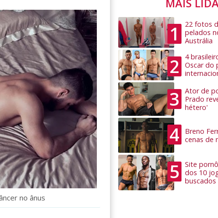
MAIS LID
22 fotos 
1
pelados n
Austrália
4 brasilei
2
Oscar do 
internacio
Ator de po
3
Prado rev
hétero'
4
Breno Ferr
cenas de 
5
Site pornô
dos 10 jo
buscados
âncer no ânus