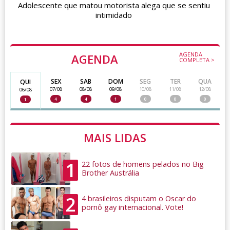
Adolescente que matou motorista alega que se sentiu
intimidado
AGENDA
AGENDA
COMPLETA >
SEX
SAB
DOM
SEG
TER
QUA
QUI
07/08
08/08
09/08
10/08
11/08
12/08
06/08
4
4
1
0
0
0
1
MAIS LIDAS
1
22 fotos de homens pelados no Big
Brother Austrália
2
4 brasileiros disputam o Oscar do
pornô gay internacional. Vote!