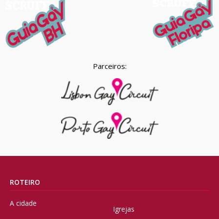
Parceiros:
ROTEIRO
A cidade
Igrejas