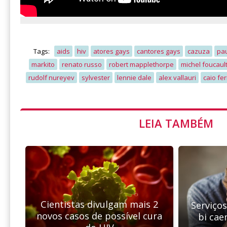
Tags:
aids
hiv
atores gays
cantores gays
cazuza
pau
markito
renato russo
robert mapplethorpe
michel foucaul
rudolf nureyev
sylvester
lennie dale
alex vallauri
caio fe
LEIA TAMBÉM
Cientistas divulgam mais 2
Serviço
novos casos de possível cura
bi cae