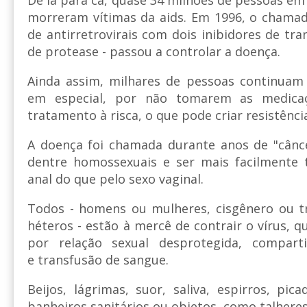
De lá para cá, quase 34 milhões de pessoas em
morreram vítimas da aids. Em 1996, o chamad
de antirretrovirais com dois inibidores de tr
de protease - passou a controlar a doença.
Ainda assim, milhares de pessoas continua
em especial, por não tomarem as medica
tratamento à risca, o que pode criar resistênci
A doença foi chamada durante anos de "cânce
dentre homossexuais e ser mais facilmente t
anal do que pelo sexo vaginal.
Todos - homens ou mulheres, cisgênero ou tr
héteros - estão à mercê de contrair o vírus, 
por relação sexual desprotegida, compart
e transfusão de sangue.
Beijos, lágrimas, suor, saliva, espirros, pic
banheiros sanitários ou objetos, como talhere