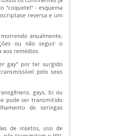
 todos os continentes já
o "coquetel" - esquema
anscriptase reversa e um
m morrendo anualmente,
ções ou não seguir o
a aos remédios.
r gay" por ter surgido
ransmissível pelo sexo
ansgênero, gays, bi ou
que pode ser transmitido
ilhamento de seringas
adas de insetos, uso de
s, não transmitem o HIV.