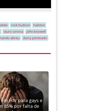
lette
rock hudson
halston
t
lauro corona
john boswell
rnando abreu
darcy penteado
s em HIV para gays e
m 85% por falta de