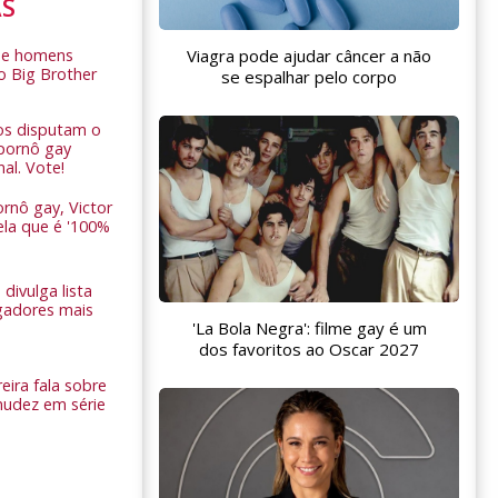
AS
de homens
Viagra pode ajudar câncer a não
o Big Brother
se espalhar pelo corpo
ros disputam o
pornô gay
nal. Vote!
rnô gay, Victor
ela que é '100%
 divulga lista
gadores mais
'La Bola Negra': filme gay é um
dos favoritos ao Oscar 2027
eira fala sobre
nudez em série