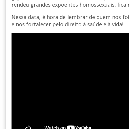
rendeu grandes expoentes homossexuais, fica n
Nessa data, é hora de lembrar de quem nos foi
e nos fortalecer pelo direito à saúde e à vida!