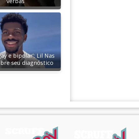
verbas
ay e bipolar': Lil Nas
obre seu diagnóstico