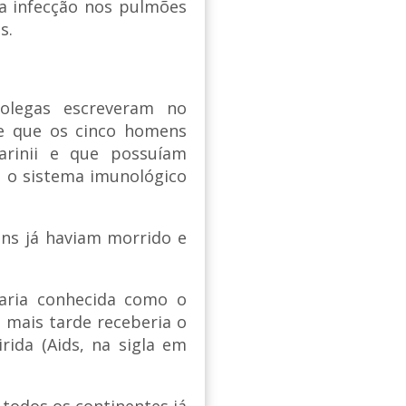
ra infecção nos pulmões
s.
colegas escreveram no
de que os cinco homens
arinii e que possuíam
e o sistema imunológico
ens já haviam morrido e
caria conhecida como o
e mais tarde receberia o
ida (Aids, na sigla em