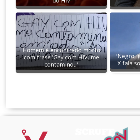
do HIV
Homem é encontrado morto
'Negro, g
com frase 'Gay com HIV, me
X fala s
contaminou'