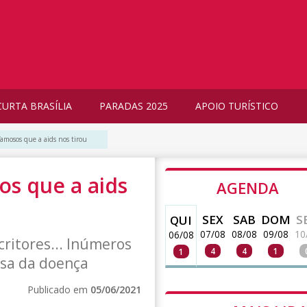
CURTA BRASÍLIA
PARADAS 2025
APOIO TURÍSTICO
famosos que a aids nos tirou
os que a aids
AGENDA
SEX
SAB
DOM
S
QUI
07/08
08/08
09/08
10
06/08
scritores... Inúmeros
4
4
1
1
usa da doença
Publicado em
05/06/2021