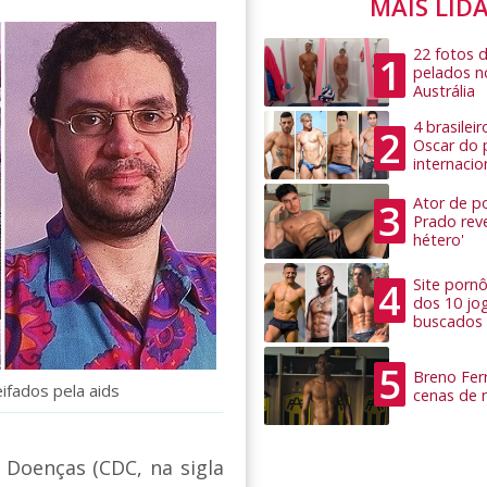
MAIS LID
22 fotos 
1
pelados n
Austrália
4 brasilei
2
Oscar do 
internacio
Ator de po
3
Prado rev
hétero'
4
Site pornô
dos 10 jo
buscados
5
Breno Ferr
ifados pela aids
cenas de 
 Doenças (CDC, na sigla