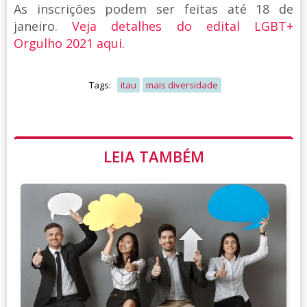
As inscrições podem ser feitas até 18 de
janeiro.
Veja detalhes do edital LGBT+
Orgulho 2021 aqui
.
Tags:
itau
mais diversidade
LEIA TAMBÉM