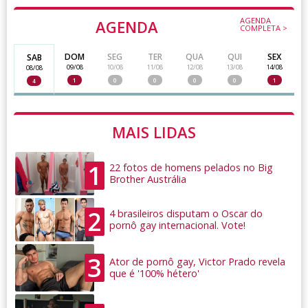
AGENDA
AGENDA
COMPLETA >
DOM
SEG
TER
QUA
QUI
SEX
SAB
09/08
10/08
11/08
12/08
13/08
14/08
08/08
1
0
0
0
0
1
4
MAIS LIDAS
1
22 fotos de homens pelados no Big
Brother Austrália
2
4 brasileiros disputam o Oscar do
pornô gay internacional. Vote!
3
Ator de pornô gay, Victor Prado revela
que é '100% hétero'