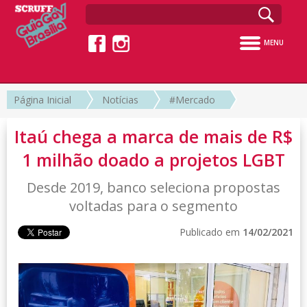
MENU
Página Inicial
Notícias
#Mercado
Itaú chega a marca de mais de R$
1 milhão doado a projetos LGBT
Desde 2019, banco seleciona propostas
voltadas para o segmento
Publicado em
14/02/2021