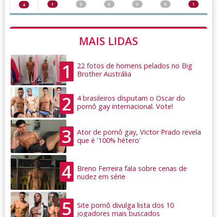
1
0
0
0
0
1
4
MAIS LIDAS
1
22 fotos de homens pelados no Big
Brother Austrália
2
4 brasileiros disputam o Oscar do
pornô gay internacional. Vote!
3
Ator de pornô gay, Victor Prado revela
que é '100% hétero'
4
Breno Ferreira fala sobre cenas de
nudez em série
5
Site pornô divulga lista dos 10
jogadores mais buscados