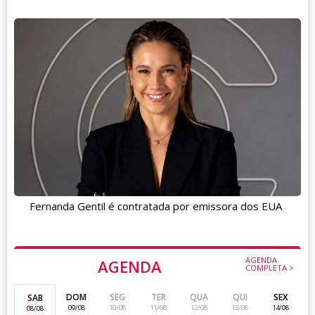
Fernanda Gentil é contratada por emissora dos EUA
AGENDA
AGENDA
COMPLETA >
DOM
SEG
TER
QUA
QUI
SEX
SAB
09/08
10/08
11/08
12/08
13/08
14/08
08/08