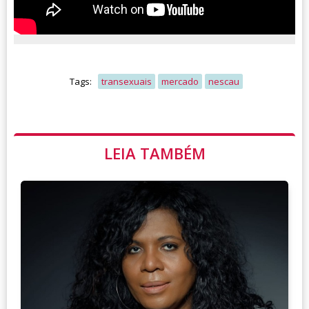
Tags:
transexuais
mercado
nescau
LEIA TAMBÉM