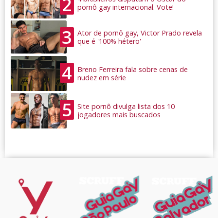
2
pornô gay internacional. Vote!
3
Ator de pornô gay, Victor Prado revela
que é '100% hétero'
4
Breno Ferreira fala sobre cenas de
nudez em série
5
Site pornô divulga lista dos 10
jogadores mais buscados