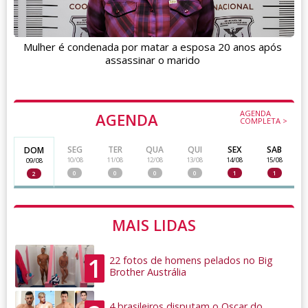
Mulher é condenada por matar a esposa 20 anos após
assassinar o marido
AGENDA
AGENDA
COMPLETA >
SEG
TER
QUA
QUI
SEX
SAB
DOM
10/08
11/08
12/08
13/08
14/08
15/08
09/08
0
0
0
0
1
1
2
MAIS LIDAS
1
22 fotos de homens pelados no Big
Brother Austrália
4 brasileiros disputam o Oscar do