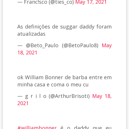
— Franc!sco (@ties_co)
May 17, 2021
As definições de suggar daddy foram
atualizadas
— @Beto_Paulo (@BetoPaulo8)
May
18, 2021
ok William Bonner de barba entre em
minha casa e coma o meu cu
— g r i l o (@ArthurBrisoti)
May 18,
2021
#williambonner
é o daddy que eu