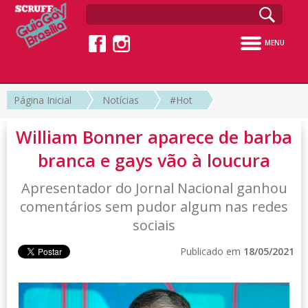
MENU
Página Inicial
Notícias
#Hot
William Bonner aparece de barba
branca e gays vão à loucura
Apresentador do Jornal Nacional ganhou
comentários sem pudor algum nas redes
sociais
Publicado em
18/05/2021