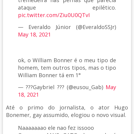
ataque epilético.
pic.twitter.com/Ziu0U0QTvI
— Everaldo Júnior (@EveraldoSSJr)
May 18, 2021
ok, o William Bonner é o meu tipo de
homem, tem outros tipos, mas o tipo
William Bonner tá em 1°
— ??‍?Gaybriel ??‍? (@eusou_Gab)
May
18, 2021
Até o primo do jornalista, o ator Hugo
Bonemer, gay assumido, elogiou o novo visual.
Naaaaaaao ele nao fez issooo