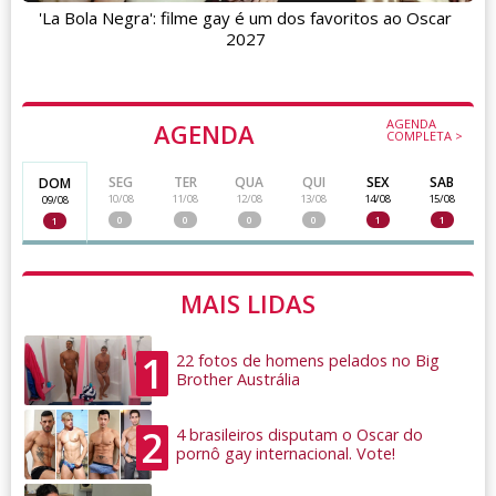
'La Bola Negra': filme gay é um dos favoritos ao Oscar
2027
AGENDA
AGENDA
COMPLETA >
SEG
TER
QUA
QUI
SEX
SAB
DOM
10/08
11/08
12/08
13/08
14/08
15/08
09/08
0
0
0
0
1
1
1
MAIS LIDAS
1
22 fotos de homens pelados no Big
Brother Austrália
2
4 brasileiros disputam o Oscar do
pornô gay internacional. Vote!