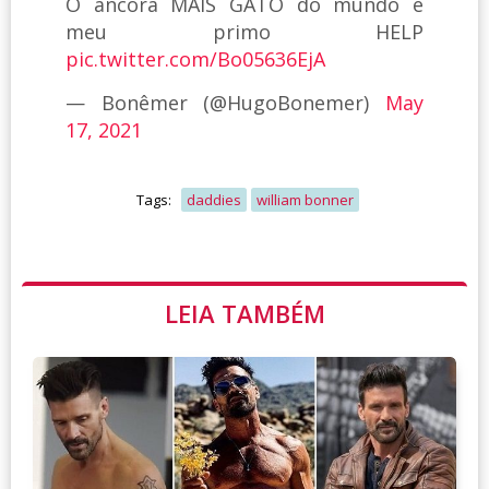
O ancora MAIS GATO do mundo é
meu primo HELP
pic.twitter.com/Bo05636EjA
— Bonêmer (@HugoBonemer)
May
17, 2021
Tags:
daddies
william bonner
LEIA TAMBÉM