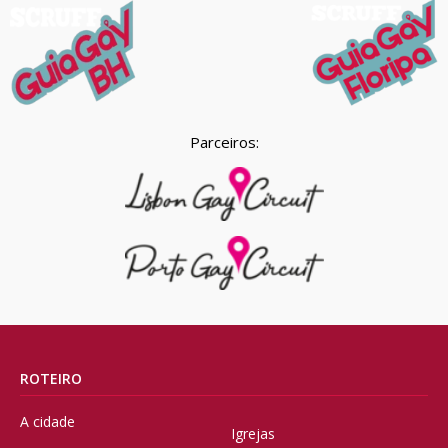
Parceiros:
ROTEIRO
A cidade
Igrejas