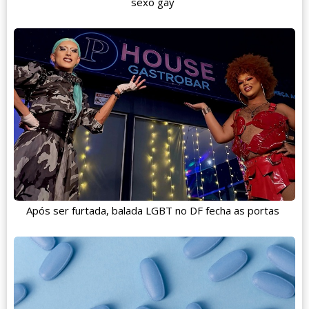
sexo gay
Após ser furtada, balada LGBT no DF fecha as portas