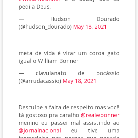
pedi a Deus.
— Hudson Dourado
(@hudson_dourado)
May 18, 2021
meta de vida é virar um coroa gato
igual o William Bonner
— clavulanato de pocássio
(@arrudacassio)
May 18, 2021
Desculpe a falta de respeito mas você
tá gostoso pra caralho
@realwbonner
menino eu passei mal assistindo ao
@jornalnacional
eu tive uma
tremedeira nas pernas que parecia