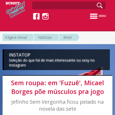
MENU
Página Inicial
Notícias
#Hot
INSTATOP
Seleção do que há de mais interessante ou sexy no
Instagram
Sem roupa: em 'Fuzuê', Micael
Borges põe músculos pra jogo
Jefinho Sem Vergonha ficou pelado na
novela das sete