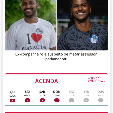
Ex-companheiro é suspeito de matar assessor
parlamentar
AGENDA
AGENDA
COMPLETA >
SEX
SAB
DOM
SEG
TER
QUA
QUI
07/08
08/08
09/08
10/08
11/08
12/08
06/08
4
4
1
0
0
0
1