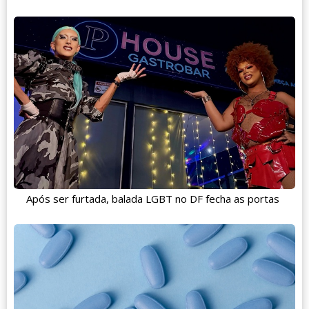
Após ser furtada, balada LGBT no DF fecha as portas