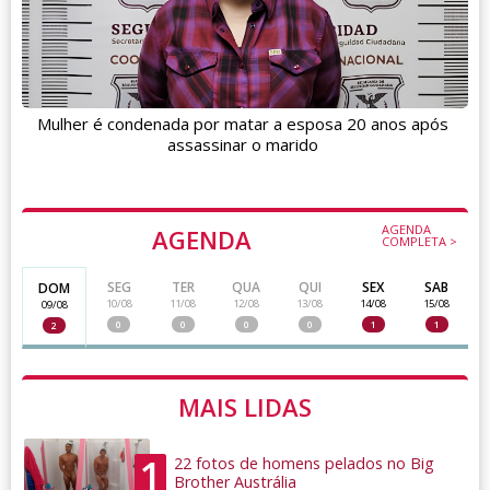
Mulher é condenada por matar a esposa 20 anos após
assassinar o marido
AGENDA
AGENDA
COMPLETA >
SEG
TER
QUA
QUI
SEX
SAB
DOM
10/08
11/08
12/08
13/08
14/08
15/08
09/08
0
0
0
0
1
1
2
MAIS LIDAS
1
22 fotos de homens pelados no Big
Brother Austrália