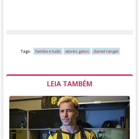
Tags:
familia e tudo
atores gatos
daniel rangel
LEIA TAMBÉM