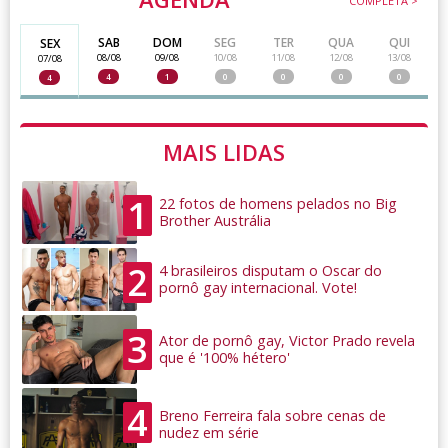
COMPLETA >
SAB
DOM
SEG
TER
QUA
QUI
SEX
08/08
09/08
10/08
11/08
12/08
13/08
07/08
4
1
0
0
0
0
4
MAIS LIDAS
1
22 fotos de homens pelados no Big
Brother Austrália
2
4 brasileiros disputam o Oscar do
pornô gay internacional. Vote!
3
Ator de pornô gay, Victor Prado revela
que é '100% hétero'
4
Breno Ferreira fala sobre cenas de
nudez em série