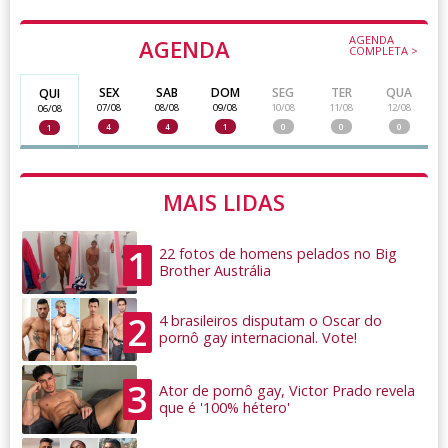
AGENDA
AGENDA
COMPLETA >
SEX
SAB
DOM
SEG
TER
QUA
QUI
07/08
08/08
09/08
10/08
11/08
12/08
06/08
4
4
1
0
0
0
1
MAIS LIDAS
1
22 fotos de homens pelados no Big
Brother Austrália
2
4 brasileiros disputam o Oscar do
pornô gay internacional. Vote!
3
Ator de pornô gay, Victor Prado revela
que é '100% hétero'