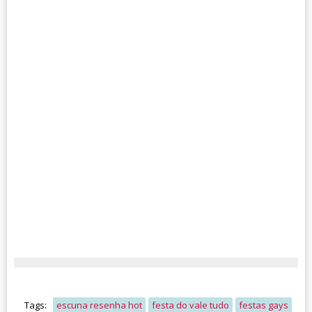
Tags:
escuna resenha hot
festa do vale tudo
festas gays