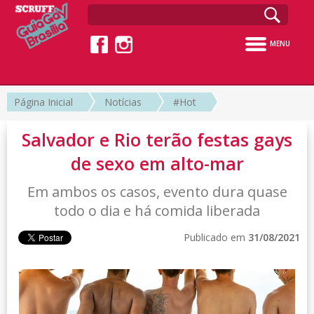
MENU
Página Inicial
Notícias
#Hot
Salvador e Rio terão festas gays
de sexo em alto-mar
Em ambos os casos, evento dura quase
todo o dia e há comida liberada
Publicado em
31/08/2021