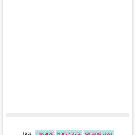
Tags:
maduros
lenny kravitz
cantores gatos