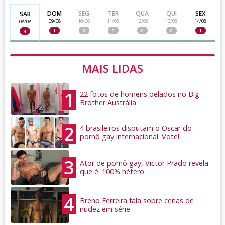
DOM
SEG
TER
QUA
QUI
SEX
SAB
09/08
10/08
11/08
12/08
13/08
14/08
08/08
1
0
0
0
0
1
4
MAIS LIDAS
1
22 fotos de homens pelados no Big
Brother Austrália
2
4 brasileiros disputam o Oscar do
pornô gay internacional. Vote!
3
Ator de pornô gay, Victor Prado revela
que é '100% hétero'
4
Breno Ferreira fala sobre cenas de
nudez em série