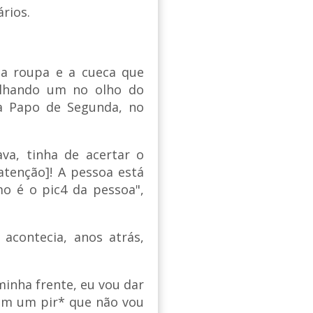
rios.
a a roupa e a cueca que
olhando um no olho do
a Papo de Segunda, no
va, tinha de acertar o
atenção]! A pessoa está
o é o pic4 da pessoa",
acontecia, anos atrás,
minha frente, eu vou dar
em um pir* que não vou