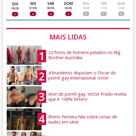
SEX
SAB
DOM
SEG
TER
QUA
QUI
07/08
08/08
09/08
10/08
11/08
12/08
06/08
4
4
1
0
0
0
1
MAIS LIDAS
1
22 fotos de homens pelados no Big
Brother Austrália
2
4 brasileiros disputam o Oscar do
pornô gay internacional. Vote!
3
Ator de pornô gay, Victor Prado revela
que é '100% hétero'
4
Breno Ferreira fala sobre cenas de
nudez em série