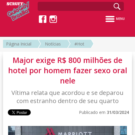
MENU
Página Inicial
Notícias
#Hot
Major exige R$ 800 milhões de
hotel por homem fazer sexo oral
nele
Vítima relata que acordou e se deparou
com estranho dentro de seu quarto
Publicado em
31/03/2024