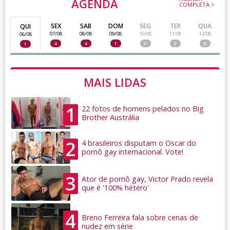
AGENDA
COMPLETA >
SEX
SAB
DOM
SEG
TER
QUA
QUI
07/08
08/08
09/08
10/08
11/08
12/08
06/08
4
4
1
0
0
0
1
MAIS LIDAS
1
22 fotos de homens pelados no Big
Brother Austrália
2
4 brasileiros disputam o Oscar do
pornô gay internacional. Vote!
3
Ator de pornô gay, Victor Prado revela
que é '100% hétero'
4
Breno Ferreira fala sobre cenas de
nudez em série