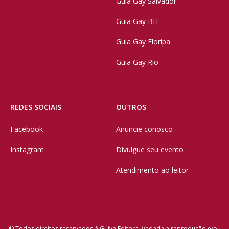
Guia Gay Salvador
Guia Gay BH
Guia Gay Floripa
Guia Gay Rio
REDES SOCIAIS
OUTROS
Facebook
Anuncie conosco
Instagram
Divulgue seu evento
Atendimento ao leitor
© Todos direitos reservados à Guiya Editora. Vedada a reprodução e/ou