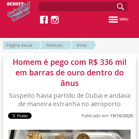
MENU
Página Inicial
Notícias
#Hot
Homem é pego com R$ 336 mil
em barras de ouro dentro do
ânus
Suspeito havia partido de Dubai e andava
de maneira estranha no aeroporto
Publicado em
19/10/2020