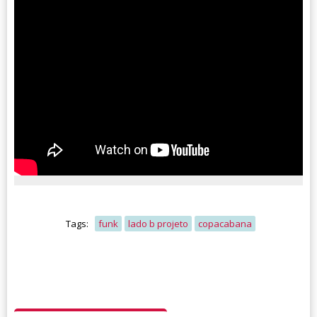
Tags:
funk
lado b projeto
copacabana