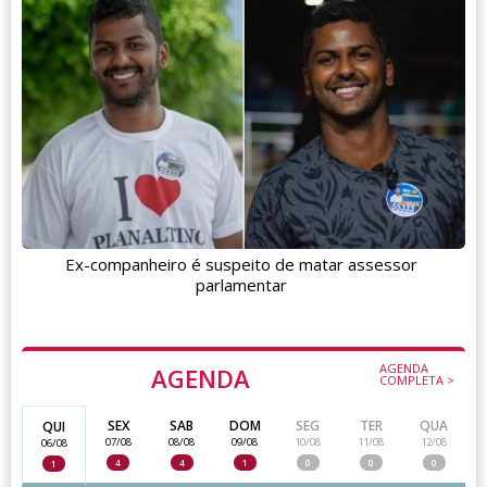
Ex-companheiro é suspeito de matar assessor
parlamentar
AGENDA
AGENDA
COMPLETA >
SEX
SAB
DOM
SEG
TER
QUA
QUI
07/08
08/08
09/08
10/08
11/08
12/08
06/08
4
4
1
0
0
0
1