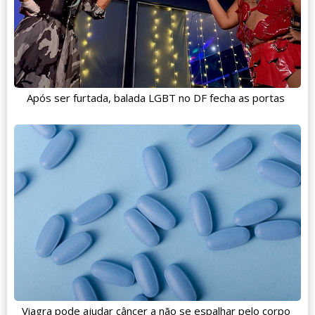
Após ser furtada, balada LGBT no DF fecha as portas
Viagra pode ajudar câncer a não se espalhar pelo corpo