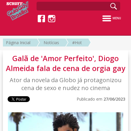
MENU
Página Inicial
Notícias
#Hot
Galã de 'Amor Perfeito', Diogo
Almeida fala de cena de orgia gay
Ator da novela da Globo já protagonizou
cena de sexo e nudez no cinema
Publicado em
27/06/2023