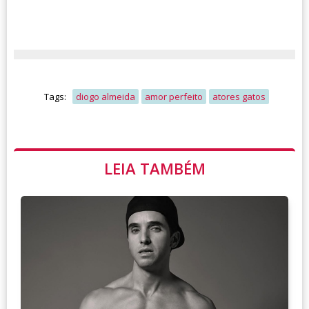
Tags:
diogo almeida
amor perfeito
atores gatos
LEIA TAMBÉM