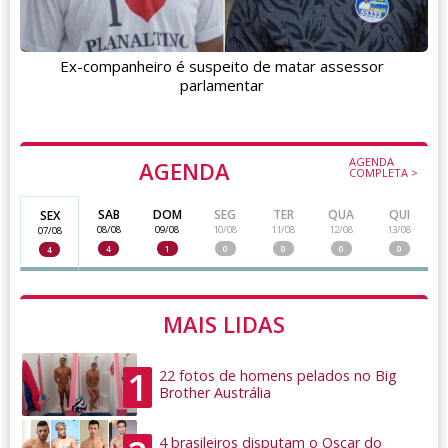
Ex-companheiro é suspeito de matar assessor
parlamentar
AGENDA
AGENDA
COMPLETA >
SAB
DOM
SEG
TER
QUA
QUI
SEX
08/08
09/08
10/08
11/08
12/08
13/08
07/08
4
1
0
0
0
0
4
MAIS LIDAS
1
22 fotos de homens pelados no Big
Brother Austrália
4 brasileiros disputam o Oscar do