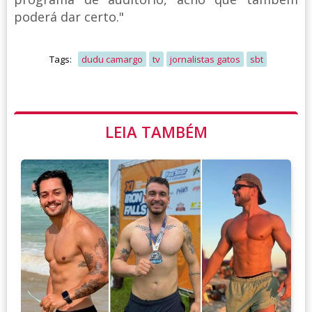
poderá dar certo."
Tags:
dudu camargo
tv
jornalistas gatos
sbt
LEIA TAMBÉM