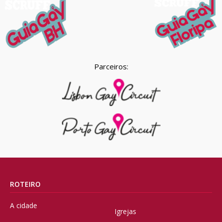
Parceiros:
ROTEIRO
A cidade
Igrejas