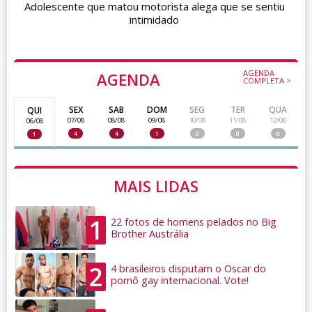
Adolescente que matou motorista alega que se sentiu
intimidado
AGENDA
AGENDA
COMPLETA >
SEX
SAB
DOM
SEG
TER
QUA
QUI
07/08
08/08
09/08
10/08
11/08
12/08
06/08
4
4
1
0
0
0
1
MAIS LIDAS
1
22 fotos de homens pelados no Big
Brother Austrália
2
4 brasileiros disputam o Oscar do
pornô gay internacional. Vote!