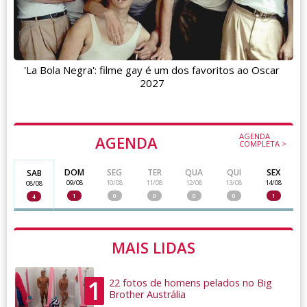
'La Bola Negra': filme gay é um dos favoritos ao Oscar
2027
AGENDA
AGENDA
COMPLETA >
DOM
SEG
TER
QUA
QUI
SEX
SAB
09/08
10/08
11/08
12/08
13/08
14/08
08/08
1
0
0
0
0
1
4
MAIS LIDAS
1
22 fotos de homens pelados no Big
Brother Austrália