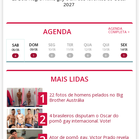
2027
AGENDA
AGENDA
COMPLETA >
DOM
SEG
TER
QUA
QUI
SEX
SAB
09/08
10/08
11/08
12/08
13/08
14/08
08/08
1
0
0
0
0
1
4
MAIS LIDAS
1
22 fotos de homens pelados no Big
Brother Austrália
2
4 brasileiros disputam o Oscar do
pornô gay internacional. Vote!
Ator de pornô gay, Victor Prado revela