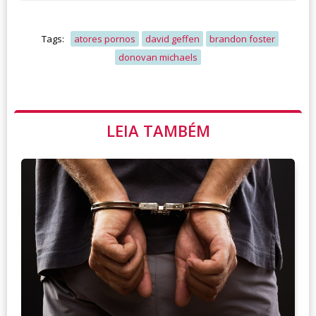
Tags:
atores pornos
david geffen
brandon foster
donovan michaels
LEIA TAMBÉM