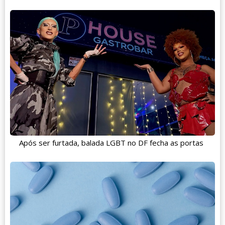
Após ser furtada, balada LGBT no DF fecha as portas