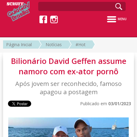
MENU
Página Inicial
Notícias
#Hot
Bilionário David Geffen assume
namoro com ex-ator pornô
Após jovem ser reconhecido, famoso
apagou a postagem
Publicado em
03/01/2023