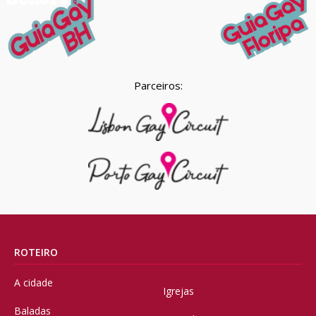
Parceiros:
ROTEIRO
A cidade
Igrejas
Baladas