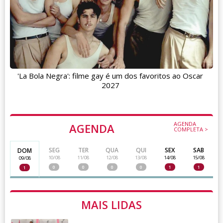
'La Bola Negra': filme gay é um dos favoritos ao Oscar
2027
AGENDA
AGENDA
COMPLETA >
SEG
TER
QUA
QUI
SEX
SAB
DOM
10/08
11/08
12/08
13/08
14/08
15/08
09/08
0
0
0
0
1
1
1
MAIS LIDAS