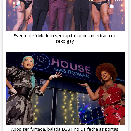
Evento fará Medelín ser capital latino-americana do
sexo gay
Após ser furtada, balada LGBT no DF fecha as portas