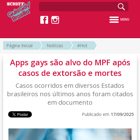
MENU
Página Inicial
Notícias
#Hot
Apps gays são alvo do MPF após
casos de extorsão e mortes
Casos ocorridos em diversos Estados
brasileiros nos últimos anos foram citados
em documento
Publicado em
17/09/2025