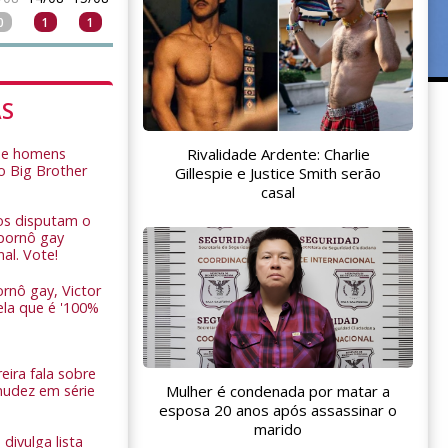
0
1
1
AS
Rivalidade Ardente: Charlie
de homens
o Big Brother
Gillespie e Justice Smith serão
casal
ros disputam o
pornô gay
nal. Vote!
rnô gay, Victor
ela que é '100%
eira fala sobre
nudez em série
Mulher é condenada por matar a
esposa 20 anos após assassinar o
marido
 divulga lista