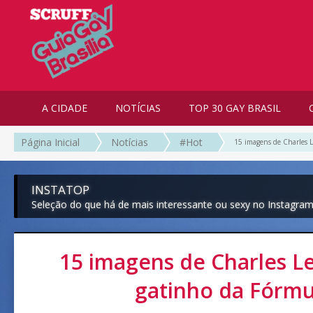
A CIDADE
NOTÍCIAS
TOP 30 GAY BRASIL
Página Inicial
Notícias
#Hot
15 imagens de Charles L
INSTATOP
Seleção do que há de mais interessante ou sexy no Instagra
15 imagens de Charles Le
gatinho da Fórmu