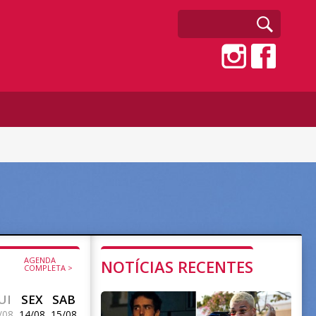
AGENDA
NOTÍCIAS RECENTES
COMPLETA >
UI
SEX
SAB
/08
14/08
15/08