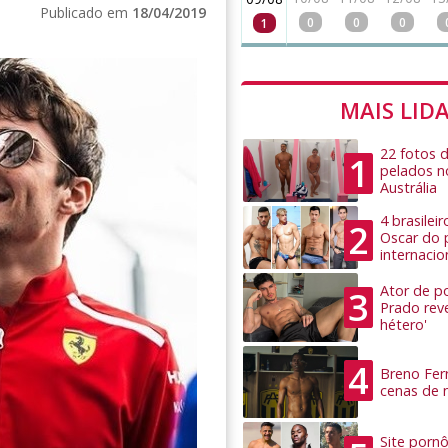
Publicado em
18/04/2019
0
0
0
1
MAIS LID
22 fotos 
1
pelados n
Austrália
4 brasilei
2
Oscar do 
internacio
Ator de po
3
Prado rev
hétero'
4
Breno Ferr
cenas de 
Site pornô