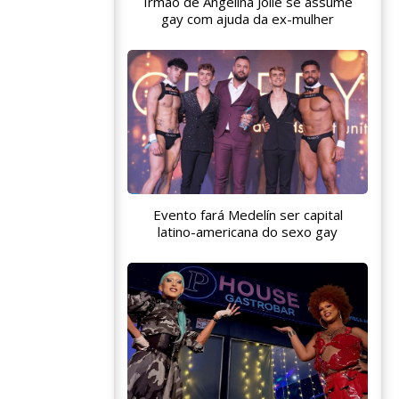
Irmão de Angelina Jolie se assume
gay com ajuda da ex-mulher
Evento fará Medelín ser capital
latino-americana do sexo gay