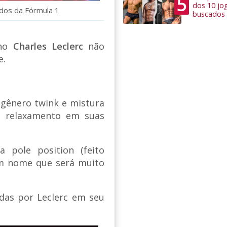
5
dos 10 jo
dos da Fórmula 1
buscados
nho
Charles Leclerc
não
e.
 gênero twink e mistura
e relaxamento em suas
a pole position (feito
um nome que será muito
das por Leclerc em seu