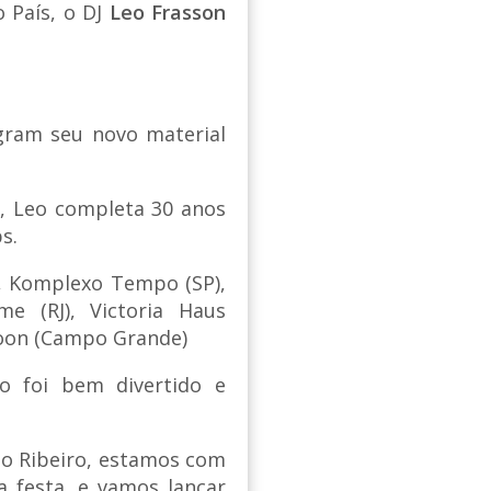
 País, o DJ
Leo Frasson
egram seu novo material
), Leo completa 30 anos
s.
), Komplexo Tempo (SP),
me (RJ), Victoria Haus
e Noon (Campo Grande)
o foi bem divertido e
io Ribeiro, estamos com
a festa, e vamos lançar