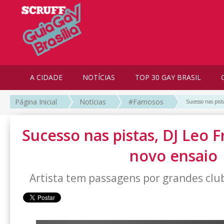
A CIDADE
NOTÍCIAS
TOP 30 GAY BRASIL
Página Inicial
Notícias
#Famosos
Sucesso nas pist
Sucesso nas pistas, DJ Leo F
novo ensaio
Artista tem passagens por grandes club