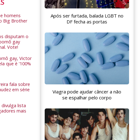
AS
Após ser furtada, balada LGBT no
de homens
o Big Brother
DF fecha as portas
ros disputam o
pornô gay
nal. Vote!
rnô gay, Victor
ela que é '100%
eira fala sobre
nudez em série
Viagra pode ajudar câncer a não
se espalhar pelo corpo
 divulga lista
gadores mais