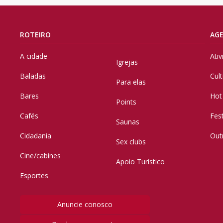
ROTEIRO
AG
A cidade
Ati
Igrejas
Baladas
Cul
Para elas
Bares
Hot
Points
Cafés
Fes
Saunas
Cidadania
Out
Sex clubs
Cine/cabines
Apoio Turístico
Esportes
Anuncie conosco