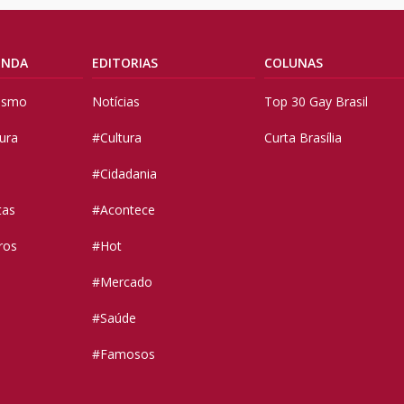
ENDA
EDITORIAS
COLUNAS
vismo
Notícias
Top 30 Gay Brasil
tura
#Cultura
Curta Brasília
#Cidadania
tas
#Acontece
ros
#Hot
#Mercado
#Saúde
#Famosos