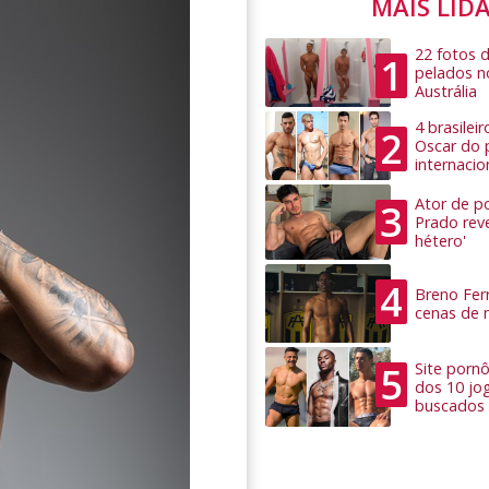
MAIS LID
22 fotos 
1
pelados n
Austrália
4 brasilei
2
Oscar do 
internacio
Ator de po
3
Prado rev
hétero'
4
Breno Ferr
cenas de 
5
Site pornô
dos 10 jo
buscados