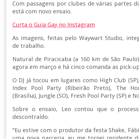
Com passagens por clubes de várias partes do
está com novo ensaio.
Curta o Guia Gay no Instagram
As imagens, feitas pelo Waywart Studio, int
de trabalho.
Natural de Piracicaba (a 160 km de São Paulo
agora em março e há cinco comanda as pick-up
O DJ já tocou em lugares como High Club (SP
Index Pool Party (Ribeirão Preto), The Ho
(Brasília), Jungle (SO), Fresh Pool Party (SP) 
Sobre o ensaio, Leo contou que o process
descontraído.
"Eu estive com o produtor da festa Shake, Fáb
uma nova parceria, eu me tornei residente d