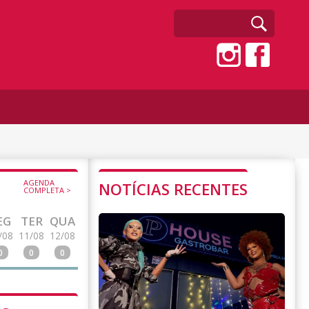
AGENDA
NOTÍCIAS RECENTES
COMPLETA >
EG
TER
QUA
/08
11/08
12/08
0
0
0