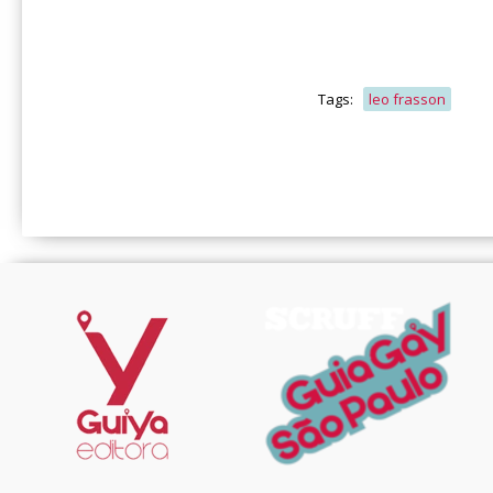
Tags:
leo frasson