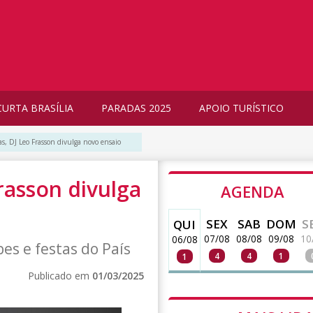
CURTA BRASÍLIA
PARADAS 2025
APOIO TURÍSTICO
as, DJ Leo Frasson divulga novo ensaio
rasson divulga
AGENDA
SEX
SAB
DOM
S
QUI
07/08
08/08
09/08
10
06/08
es e festas do País
4
4
1
1
Publicado em
01/03/2025