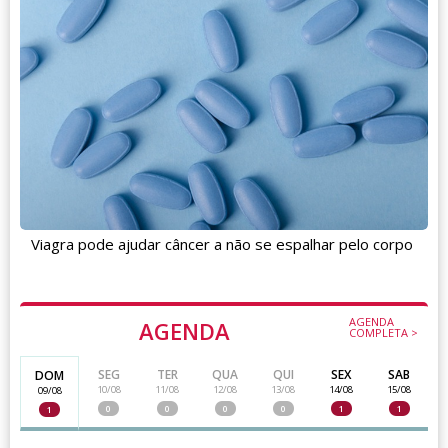
Viagra pode ajudar câncer a não se espalhar pelo corpo
AGENDA
AGENDA
COMPLETA >
SEG
TER
QUA
QUI
SEX
SAB
DOM
10/08
11/08
12/08
13/08
14/08
15/08
09/08
0
0
0
0
1
1
1