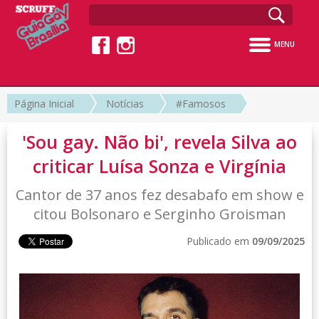
MENU
Página Inicial
Notícias
#Famosos
'Sou gay. Não bi', revela Silva ao
criticar Luísa Sonza e Virgínia
Cantor de 37 anos fez desabafo em show e
citou Bolsonaro e Serginho Groisman
Publicado em
09/09/2025