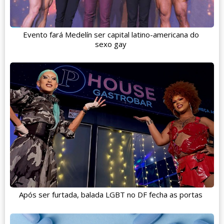
Evento fará Medelín ser capital latino-americana do
sexo gay
Após ser furtada, balada LGBT no DF fecha as portas