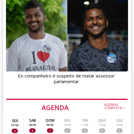
Ex-companheiro é suspeito de matar assessor
parlamentar
AGENDA
AGENDA
COMPLETA >
SAB
DOM
SEG
TER
QUA
QUI
SEX
08/08
09/08
10/08
11/08
12/08
13/08
07/08
4
1
0
0
0
0
4