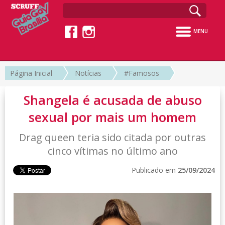
MENU
Página Inicial
Notícias
#Famosos
Shangela é acusada de abuso
sexual por mais um homem
Drag queen teria sido citada por outras
cinco vítimas no último ano
Publicado em
25/09/2024