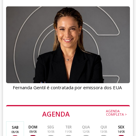
Fernanda Gentil é contratada por emissora dos EUA
AGENDA
AGENDA
COMPLETA >
DOM
SEG
TER
QUA
QUI
SEX
SAB
09/08
10/08
11/08
12/08
13/08
14/08
08/08