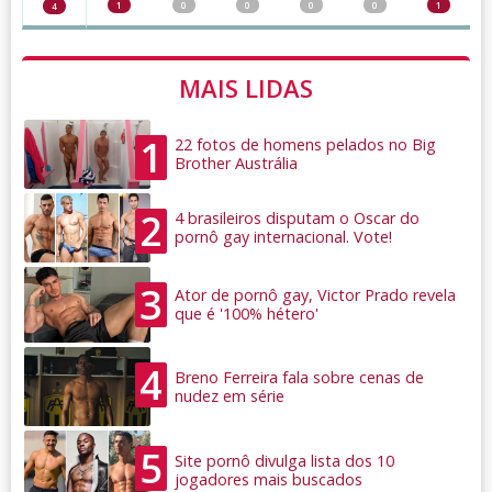
1
0
0
0
0
1
4
MAIS LIDAS
1
22 fotos de homens pelados no Big
Brother Austrália
2
4 brasileiros disputam o Oscar do
pornô gay internacional. Vote!
3
Ator de pornô gay, Victor Prado revela
que é '100% hétero'
4
Breno Ferreira fala sobre cenas de
nudez em série
5
Site pornô divulga lista dos 10
jogadores mais buscados