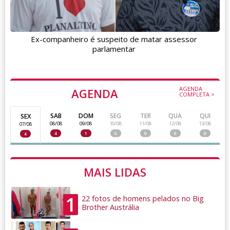
Ex-companheiro é suspeito de matar assessor
parlamentar
AGENDA
AGENDA
COMPLETA >
SAB
DOM
SEG
TER
QUA
QUI
SEX
08/08
09/08
10/08
11/08
12/08
13/08
07/08
4
1
0
0
0
0
4
MAIS LIDAS
1
22 fotos de homens pelados no Big
Brother Austrália