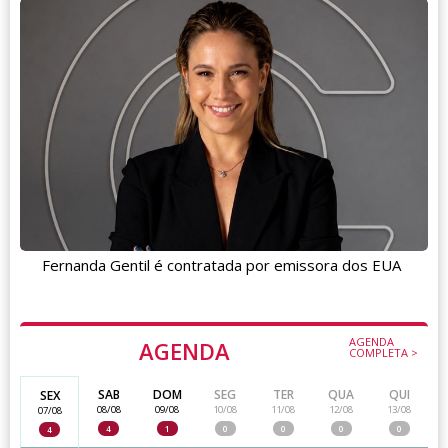
Fernanda Gentil é contratada por emissora dos EUA
AGENDA
AGENDA
COMPLETA >
SAB
DOM
SEG
TER
QUA
QUI
SEX
08/08
09/08
10/08
11/08
12/08
13/08
07/08
4
1
0
0
0
0
4