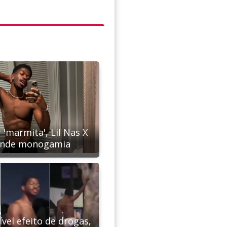
 'marmita', Lil Nas X
ende monogamia
vel efeito de drogas,