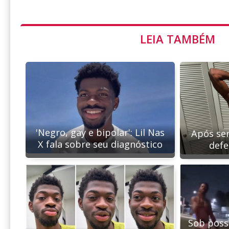
LEIA TAMBÉM
'Negro, gay e bipolar': Lil Nas
Após ser
X fala sobre seu diagnóstico
def
Sob possí