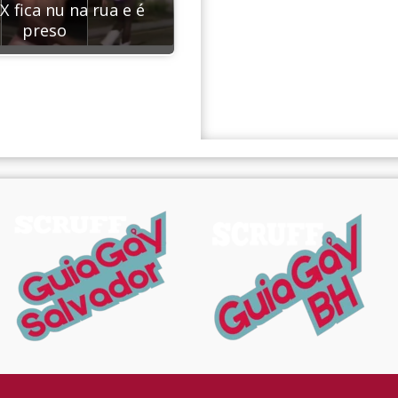
 X fica nu na rua e é
preso