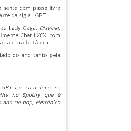
e sente com passe livre
arte da sigla LGBT.
e de Lady Gaga,
Disease
,
almente Charli XCX, com
a cantora britânica.
giado do ano tanto pela
s LGBT ou com foco na
Hits no Spotify
que é
 ano do pop, eletrônico