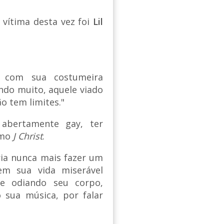
vítima desta vez foi
Lil
u com sua costumeira
indo muito, aquele viado
o tem limites."
 abertamente gay, ter
omo
J Christ
.
ria nunca mais fazer um
em sua vida miserável
 e odiando seu corpo,
sua música, por falar