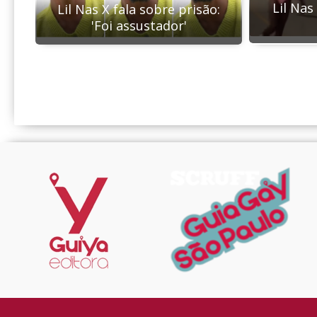
Lil Nas
Lil Nas X fala sobre prisão:
'Foi assustador'