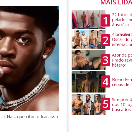
MAIS LID
22 fotos 
1
pelados n
Austrália
4 brasilei
2
Oscar do 
internacio
Ator de po
3
Prado rev
hétero'
4
Breno Ferr
cenas de 
5
Site pornô
dos 10 jo
buscados
Lil Nas, que citou o fracasso