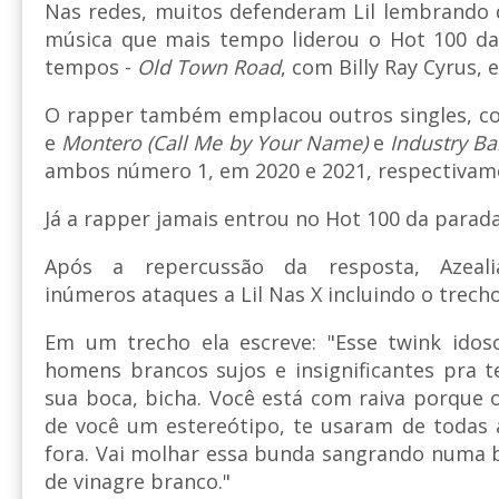
Nas redes, muitos defenderam Lil lembrando 
música que mais tempo liderou o Hot 100 da
tempos -
Old Town Road
, com Billy Ray Cyrus, 
O rapper também emplacou outros singles, 
e
Montero (Call Me by Your Name)
e
Industry B
ambos número 1, em 2020 e 2021, respectivam
Já a rapper jamais entrou no Hot 100 da parad
Após a repercussão da resposta, Azeali
inúmeros ataques a Lil Nas X incluindo o trecho
Em um trecho ela escreve: "Esse twink ido
homens brancos sujos e insignificantes pra t
sua boca, bicha. Você está com raiva porque 
de você um estereótipo, te usaram de todas 
fora. Vai molhar essa bunda sangrando numa
de vinagre branco."