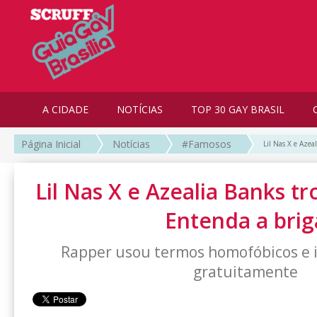
A CIDADE
NOTÍCIAS
TOP 30 GAY BRASIL
Página Inicial
Notícias
#Famosos
Lil Nas X e Azea
Lil Nas X e Azealia Banks tr
Entenda a brig
Rapper usou termos homofóbicos e 
gratuitamente