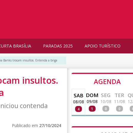
CURTA BRASÍLIA
PARADAS 2025
APOIO TURÍSTICO
lia Banks trocam insultos. Entenda a briga
ocam insultos.
AGENDA
a
DOM
SEG
TER
Q
SAB
09/08
10/08
11/08
12
08/08
iniciou contenda
1
0
0
4
Publicado em
27/10/2024