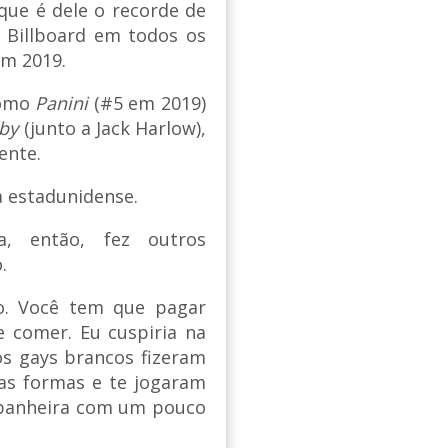
que é dele o recorde de
 Billboard em todos os
em 2019.
como
Panini
(#5 em 2019)
aby
(junto a Jack Harlow),
ente.
a estadunidense.
a, então, fez outros
.
so. Você tem que pagar
e comer. Eu cuspiria na
os gays brancos fizeram
as formas e te jogaram
 banheira com um pouco