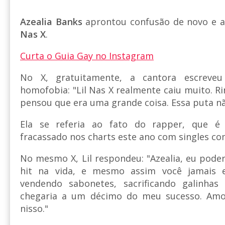
Azealia Banks
aprontou confusão de novo e a 
Nas X
.
Curta o Guia Gay no Instagram
No X, gratuitamente, a cantora escreve
homofobia: "Lil Nas X realmente caiu muito. R
pensou que era uma grande coisa. Essa puta nã
Ela se referia ao fato do rapper, que é
fracassado nos charts este ano com singles c
No mesmo X, Lil respondeu: "Azealia, eu pode
hit na vida, e mesmo assim você jamais 
vendendo sabonetes, sacrificando galinhas
chegaria a um décimo do meu sucesso. Amo 
nisso."