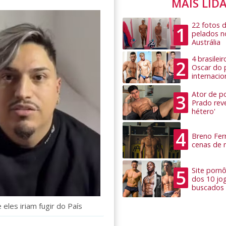
MAIS LID
22 fotos 
1
pelados n
Austrália
4 brasilei
2
Oscar do 
internacio
Ator de po
3
Prado rev
hétero'
4
Breno Ferr
cenas de 
5
Site pornô
dos 10 jo
buscados
eles iriam fugir do País