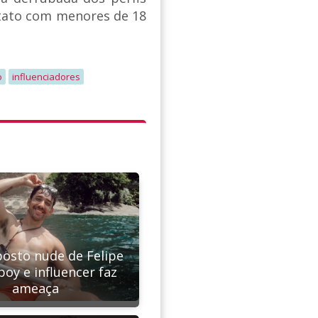
ntato com menores de 18
o
influenciadores
osto nude de Felipe
oy e influencer faz
ameaça