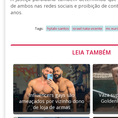
de ambos nas redes sociais e proibição de co
anos.
Tags:
hytalo santos
israel nata vicente
mc eur
LEIA TAMBÉM
Vaza sup
Influencers gays são
Goldenb
ameaçados por vizinho dono
de loja de armas