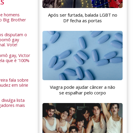
AS
Após ser furtada, balada LGBT no
de homens
o Big Brother
DF fecha as portas
ros disputam o
pornô gay
nal. Vote!
rnô gay, Victor
ela que é '100%
eira fala sobre
nudez em série
Viagra pode ajudar câncer a não
se espalhar pelo corpo
 divulga lista
gadores mais