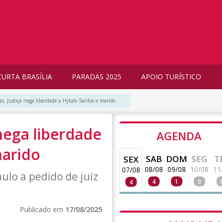
CURTA BRASÍLIA
PARADAS 2025
APOIO TURÍSTICO
as, Justiça nega liberdade a Hytalo Santos e marido
 nega liberdade
AGENDA
marido
SAB
DOM
SEG
T
SEX
08/08
09/08
10/08
11
07/08
aulo a pedido de juiz
4
1
0
4
Publicado em
17/08/2025