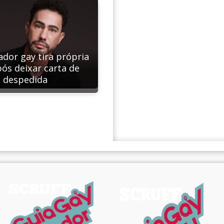
ador gay tira própria
pós deixar carta de
despedida