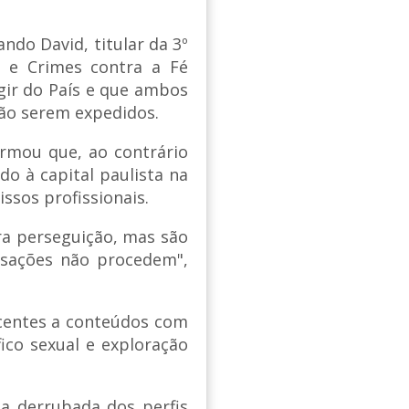
ndo David, titular da 3º
o e Crimes contra a Fé
ugir do País e que ambos
ão serem expedidos.
irmou que, ao contrário
do à capital paulista na
sos profissionais.
vra perseguição, mas são
usações não procedem",
scentes a conteúdos com
ico sexual e exploração
a derrubada dos perfis