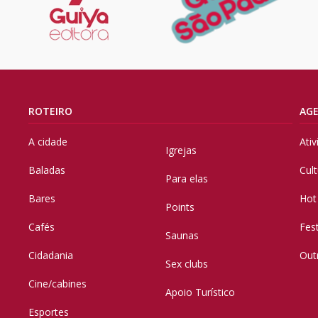
ROTEIRO
AG
A cidade
Ati
Igrejas
Baladas
Cul
Para elas
Bares
Hot
Points
Cafés
Fes
Saunas
Cidadania
Out
Sex clubs
Cine/cabines
Apoio Turístico
Esportes