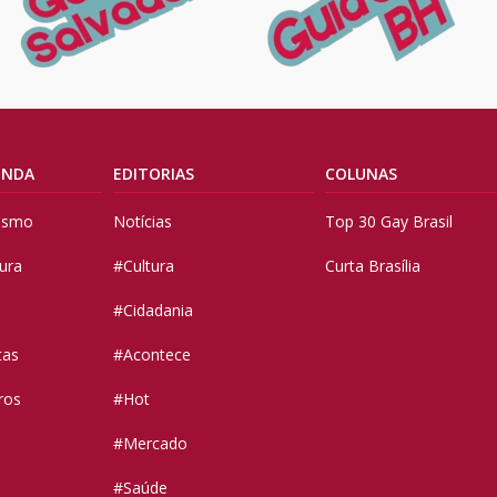
ENDA
EDITORIAS
COLUNAS
vismo
Notícias
Top 30 Gay Brasil
tura
#Cultura
Curta Brasília
#Cidadania
tas
#Acontece
ros
#Hot
#Mercado
#Saúde