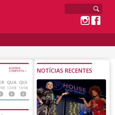
AGENDA
NOTÍCIAS RECENTES
COMPLETA >
ER
QUA
QUI
/08
12/08
13/08
0
0
0