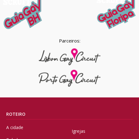
Parceiros:
ROTEIRO
A cidade
Igrejas