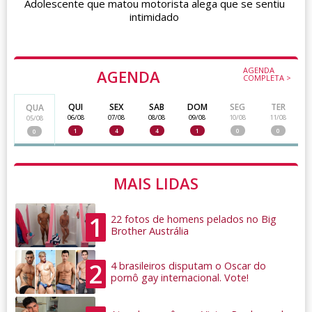
Adolescente que matou motorista alega que se sentiu
intimidado
AGENDA
AGENDA
COMPLETA >
QUI
SEX
SAB
DOM
SEG
TER
QUA
06/08
07/08
08/08
09/08
10/08
11/08
05/08
1
4
4
1
0
0
0
MAIS LIDAS
1
22 fotos de homens pelados no Big
Brother Austrália
2
4 brasileiros disputam o Oscar do
pornô gay internacional. Vote!