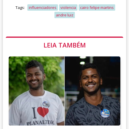
Tags:
influenciadores
violencia
cairo felipe martins
andre luiz
LEIA TAMBÉM