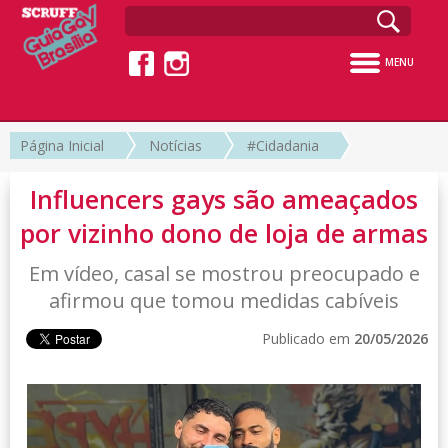
MENU
Página Inicial
Notícias
#Cidadania
Influencers gays são ameaçados
por vizinho dono de loja de armas
Em vídeo, casal se mostrou preocupado e
afirmou que tomou medidas cabíveis
Publicado em
20/05/2026