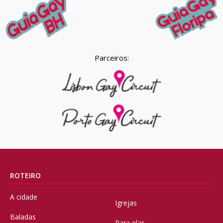
Parceiros:
ROTEIRO
A cidade
Igrejas
Baladas
Para elas