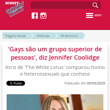
MENU
Página Inicial
Notícias
#Famosos
'Gays são um grupo superior de
pessoas', diz Jennifer Coolidge
Atriz de 'The White Lotus' comparou homo
e heterossexuais que conhece
Publicado em
05/05/2025