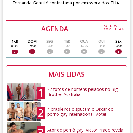
Fernanda Gentil é contratada por emissora dos EUA
AGENDA
AGENDA
COMPLETA >
DOM
SEG
TER
QUA
QUI
SEX
SAB
09/08
10/08
11/08
12/08
13/08
14/08
08/08
1
0
0
0
0
1
4
MAIS LIDAS
1
22 fotos de homens pelados no Big
Brother Austrália
2
4 brasileiros disputam o Oscar do
pornô gay internacional. Vote!
3
Ator de pornô gay, Victor Prado revela