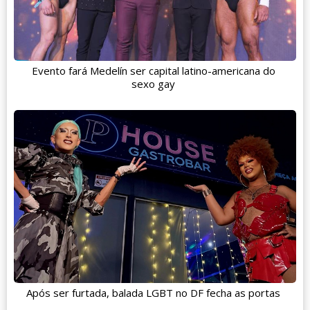
Evento fará Medelín ser capital latino-americana do
sexo gay
Após ser furtada, balada LGBT no DF fecha as portas