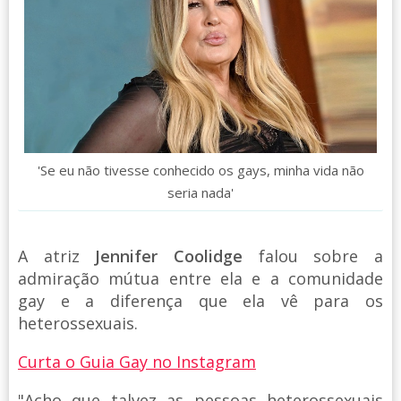
'Se eu não tivesse conhecido os gays, minha vida não
seria nada'
A atriz
Jennifer Coolidge
falou sobre a
admiração mútua entre ela e a comunidade
gay e a diferença que ela vê para os
heterossexuais.
Curta o Guia Gay no Instagram
"Acho que talvez as pessoas heterossexuais