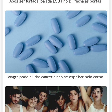
Após ser furtada, balada LGBT no DF fecha as portas
Viagra pode ajudar câncer a não se espalhar pelo corpo