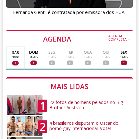
Fernanda Gentil é contratada por emissora dos EUA
AGENDA
AGENDA
COMPLETA >
DOM
SEG
TER
QUA
QUI
SEX
SAB
09/08
10/08
11/08
12/08
13/08
14/08
08/08
1
0
0
0
0
1
4
MAIS LIDAS
1
22 fotos de homens pelados no Big
Brother Austrália
2
4 brasileiros disputam o Oscar do
pornô gay internacional. Vote!