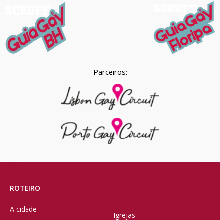
Parceiros:
ROTEIRO
A cidade
Igrejas