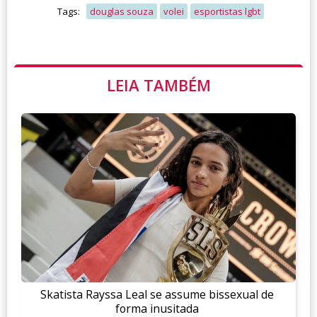
Tags:
douglas souza
volei
esportistas lgbt
LEIA TAMBÉM
Skatista Rayssa Leal se assume bissexual de
forma inusitada