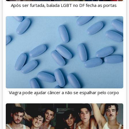
Após ser furtada, balada LGBT no DF fecha as portas
Viagra pode ajudar câncer a não se espalhar pelo corpo