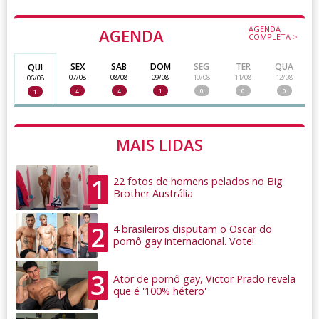
AGENDA
AGENDA
COMPLETA >
SEX
SAB
DOM
SEG
TER
QUA
QUI
07/08
08/08
09/08
10/08
11/08
12/08
06/08
4
4
1
0
0
0
1
MAIS LIDAS
1
22 fotos de homens pelados no Big
Brother Austrália
2
4 brasileiros disputam o Oscar do
pornô gay internacional. Vote!
3
Ator de pornô gay, Victor Prado revela
que é '100% hétero'