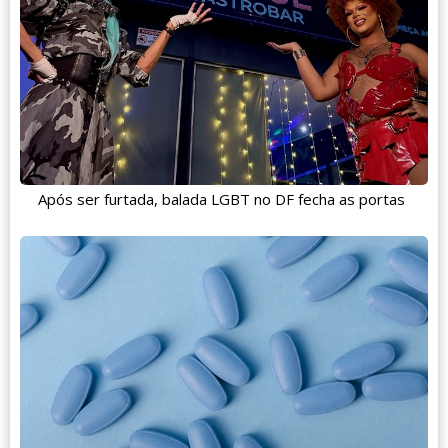
Após ser furtada, balada LGBT no DF fecha as portas