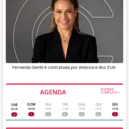
Fernanda Gentil é contratada por emissora dos EUA
AGENDA
AGENDA
COMPLETA >
DOM
SEG
TER
QUA
QUI
SEX
SAB
09/08
10/08
11/08
12/08
13/08
14/08
08/08
1
0
0
0
0
1
4