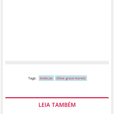
Tags:
lesbicas
chloe grace moretz
LEIA TAMBÉM