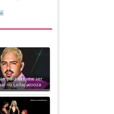
za
Sampaio assume ser
ual no Lollapalooza