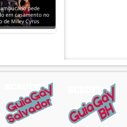
nambucano pede
o em casamento no
o de Miley Cyrus