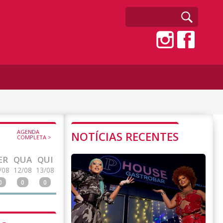
AGENDA
NOTÍCIAS RECENTES
COMPLETA >
ER
QUA
QUI
/08
12/08
13/08
0
0
0