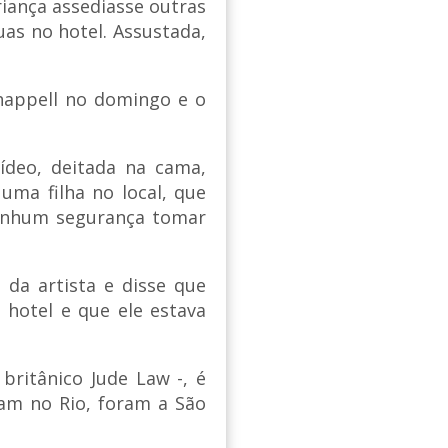
riança assediasse outras
uas no hotel. Assustada,
happell no domingo e o
deo, deitada na cama,
ma filha no local, que
nenhum segurança tomar
 da artista e disse que
hotel e que ele estava
britânico Jude Law -, é
am no Rio, foram a São