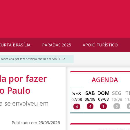
CURTA BRASÍLIA
PARADAS 2025
APOIO TURÍSTICO
 cancelada por fazer criança chorar em São Paulo
a por fazer
AGENDA
o Paulo
SAB
DOM
SEG
T
SEX
08/08
09/08
10/08
11
07/08
ca se envolveu em
4
1
0
4
Publicado em
23/03/2026