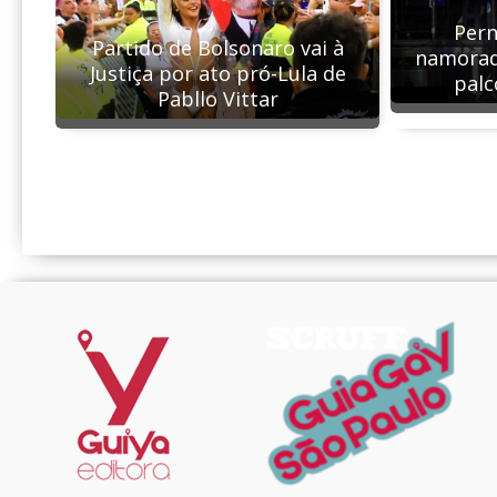
Per
Partido de Bolsonaro vai à
namorad
Justiça por ato pró-Lula de
palc
Pabllo Vittar