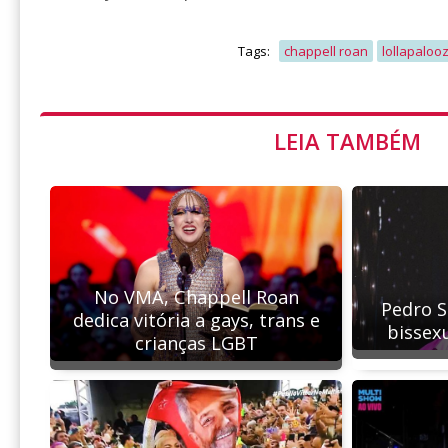
Tags:
chappell roan
lollapaloo
LEIA TAMBÉM
No VMA, Chappell Roan
Pedro 
dedica vitória a gays, trans e
bissex
crianças LGBT