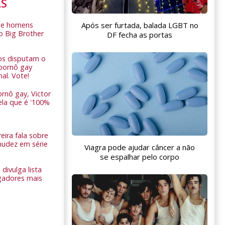
AS
Após ser furtada, balada LGBT no
de homens
o Big Brother
DF fecha as portas
ros disputam o
pornô gay
nal. Vote!
rnô gay, Victor
ela que é '100%
eira fala sobre
nudez em série
Viagra pode ajudar câncer a não
se espalhar pelo corpo
 divulga lista
gadores mais