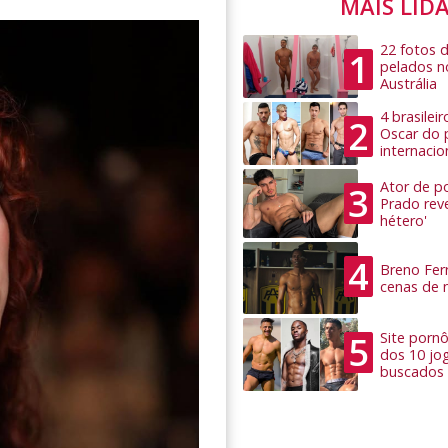
MAIS LID
22 fotos 
1
pelados n
Austrália
4 brasilei
2
Oscar do 
internacio
Ator de po
3
Prado rev
hétero'
4
Breno Ferr
cenas de 
5
Site pornô
dos 10 jo
buscados