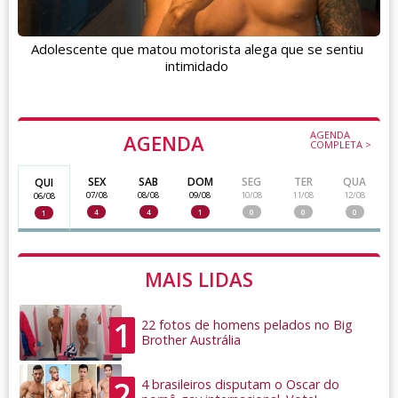
Adolescente que matou motorista alega que se sentiu
intimidado
AGENDA
AGENDA
COMPLETA >
SEX
SAB
DOM
SEG
TER
QUA
QUI
07/08
08/08
09/08
10/08
11/08
12/08
06/08
4
4
1
0
0
0
1
MAIS LIDAS
1
22 fotos de homens pelados no Big
Brother Austrália
2
4 brasileiros disputam o Oscar do