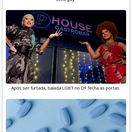
Após ser furtada, balada LGBT no DF fecha as portas