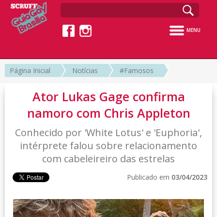
MENU
Página Inicial
Notícias
#Famosos
Ator Lukas Gage confirma
namoro com Chris Appleton
Conhecido por 'White Lotus' e 'Euphoria',
intérprete falou sobre relacionamento
com cabeleireiro das estrelas
Publicado em
03/04/2023