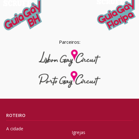
Parceiros:
ROTEIRO
A cidade
Igrejas