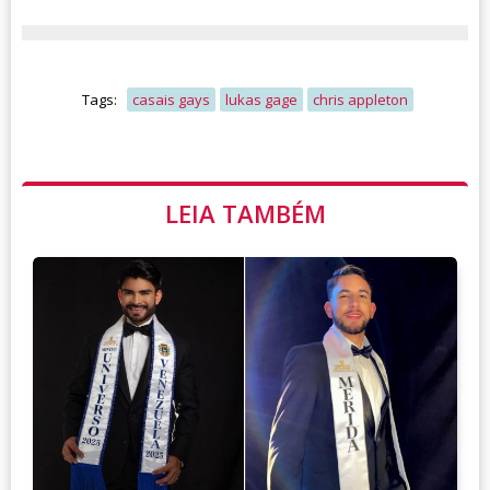
Tags:
casais gays
lukas gage
chris appleton
LEIA TAMBÉM