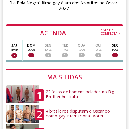
'La Bola Negra': filme gay é um dos favoritos ao Oscar
2027
AGENDA
AGENDA
COMPLETA >
DOM
SEG
TER
QUA
QUI
SEX
SAB
09/08
10/08
11/08
12/08
13/08
14/08
08/08
1
0
0
0
0
1
4
MAIS LIDAS
1
22 fotos de homens pelados no Big
Brother Austrália
2
4 brasileiros disputam o Oscar do
pornô gay internacional. Vote!