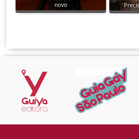
novo
'Preci