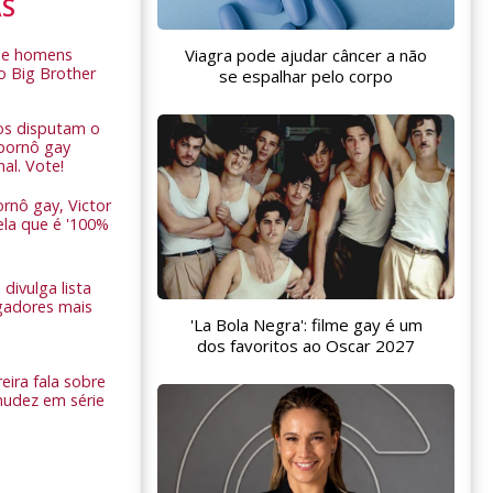
AS
de homens
Viagra pode ajudar câncer a não
o Big Brother
se espalhar pelo corpo
ros disputam o
pornô gay
nal. Vote!
rnô gay, Victor
ela que é '100%
 divulga lista
gadores mais
'La Bola Negra': filme gay é um
dos favoritos ao Oscar 2027
eira fala sobre
nudez em série