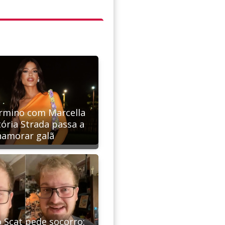
rmino com Marcella
tória Strada passa a
namorar galã
 Scat pede socorro: