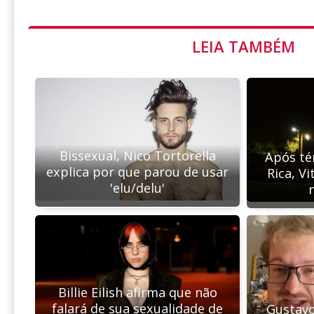
LEIA TAMBÉM
Bissexual, Nico Tortorella
Após té
explica por que parou de usar
Rica, Vi
'elu/delu'
Billie Eilish afirma que não
falará de sua sexualidade de
Gustavo