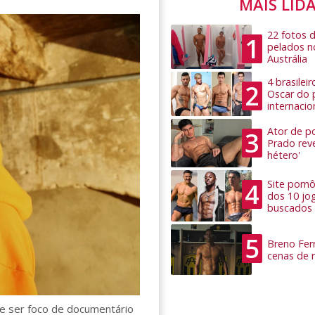
MAIS LID
22 fotos 
1
pelados n
Austrália
4 brasilei
2
Oscar do 
internacio
Ator de po
3
Prado rev
hétero'
4
Site pornô
dos 10 jo
buscados
5
Breno Ferr
cenas de 
ode ser foco de documentário