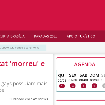
CURTA BRASÍLIA
PARADAS 2025
APOIO TURÍSTICO
Gustavo Scat 'morreu' e se reinventa
at 'morreu' e
AGENDA
SEX
SAB
DOM
S
QUI
07/08
08/08
09/08
10
06/08
e gays possuíam mais
4
4
1
1
os
Publicado em
14/10/2024