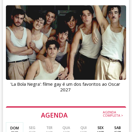
'La Bola Negra': filme gay é um dos favoritos ao Oscar
2027
AGENDA
AGENDA
COMPLETA >
SEG
TER
QUA
QUI
SEX
SAB
DOM