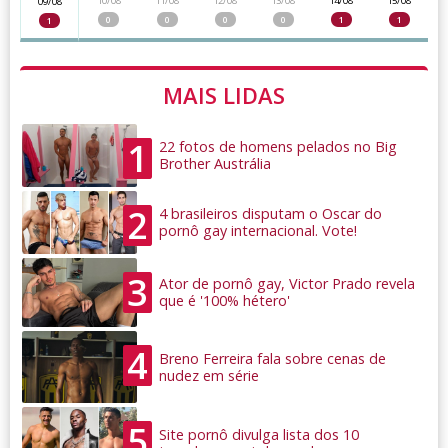
10/08
11/08
12/08
13/08
14/08
15/08
09/08
0
0
0
0
1
1
1
MAIS LIDAS
1
22 fotos de homens pelados no Big
Brother Austrália
2
4 brasileiros disputam o Oscar do
pornô gay internacional. Vote!
3
Ator de pornô gay, Victor Prado revela
que é '100% hétero'
4
Breno Ferreira fala sobre cenas de
nudez em série
5
Site pornô divulga lista dos 10