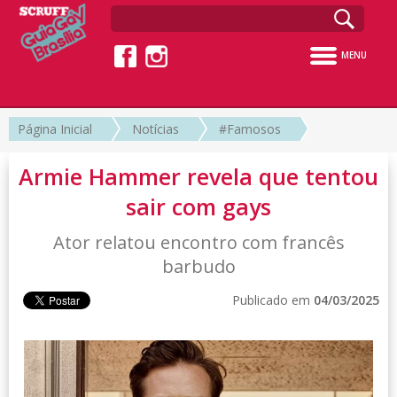
MENU
Página Inicial
Notícias
#Famosos
Armie Hammer revela que tentou
sair com gays
Ator relatou encontro com francês
barbudo
Publicado em
04/03/2025