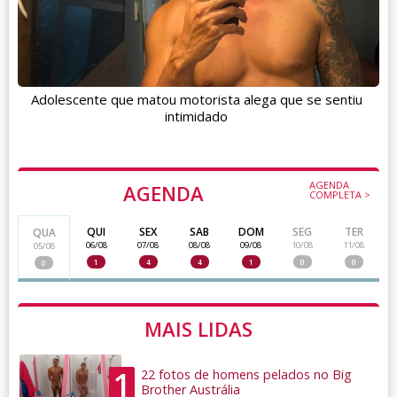
Adolescente que matou motorista alega que se sentiu
intimidado
AGENDA
AGENDA
COMPLETA >
QUI
SEX
SAB
DOM
SEG
TER
QUA
06/08
07/08
08/08
09/08
10/08
11/08
05/08
1
4
4
1
0
0
0
MAIS LIDAS
1
22 fotos de homens pelados no Big
Brother Austrália