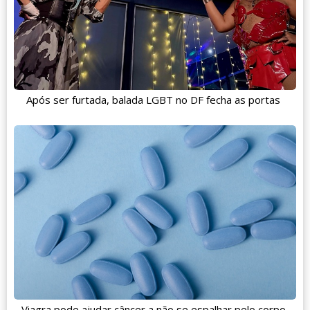
Após ser furtada, balada LGBT no DF fecha as portas
Viagra pode ajudar câncer a não se espalhar pelo corpo