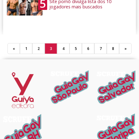
5
Site pornô divulga lista dos 10
jogadores mais buscados
«
1
2
3
4
5
6
7
8
»