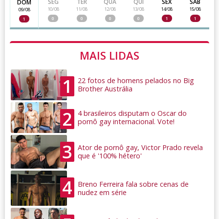
SEG
TER
QUA
QUI
SEX
SAB
DOM
10/08
11/08
12/08
13/08
14/08
15/08
09/08
0
0
0
0
1
1
1
MAIS LIDAS
1
22 fotos de homens pelados no Big
Brother Austrália
2
4 brasileiros disputam o Oscar do
pornô gay internacional. Vote!
3
Ator de pornô gay, Victor Prado revela
que é '100% hétero'
4
Breno Ferreira fala sobre cenas de
nudez em série