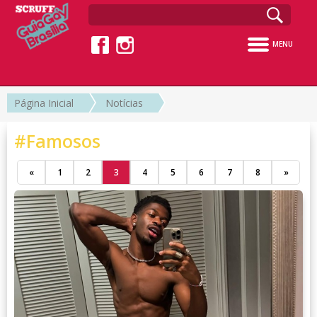
MENU
Página Inicial
Notícias
#Famosos
«
1
2
3
4
5
6
7
8
»